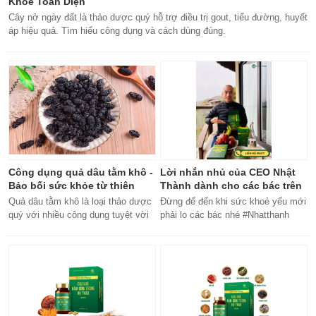
Khỏe Toàn Diện
Cây nở ngày đất là thảo dược quý hỗ trợ điều trị gout, tiểu đường, huyết
áp hiệu quả. Tìm hiểu công dụng và cách dùng đúng.
Công dụng quả dâu tằm khô -
Lời nhắn nhủ của CEO Nhật
Bảo bối sức khỏe từ thiên
Thành dành cho các bác trên
nhiên
50 tuổi
Quả dâu tằm khô là loại thảo dược
Đừng để đến khi sức khoẻ yếu mới
quý với nhiều công dụng tuyệt vời
phải lo các bác nhé #Nhatthanh
cho sức khỏe, từ bổ máu đến tăng
#ceonhatthanh
cường miễn dịch.
#bachankhang8trong1
#bachankhang8in1 #damdacgap10
#khoetubentrong #nhatthanhbak