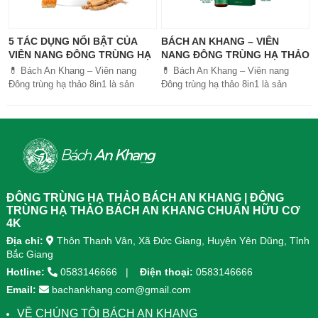
5 TÁC DỤNG NỔI BẬT CỦA
BÁCH AN KHANG – VIÊN
VIÊN NANG ĐÔNG TRÙNG HẠ
NANG ĐÔNG TRÙNG HẠ THẢO
THẢO BÁCH AN KHANG
8IN1: GIẢI PHÁP SỨC KHỎE
💊 Bách An Khang – Viên nang
💊 Bách An Khang – Viên nang
TOÀN DIỆN
Đông trùng hạ thảo 8in1 là sản
Đông trùng hạ thảo 8in1 là sản
phẩm chăm sóc sức khỏe toàn
phẩm chăm sóc sức khỏe toàn
diện, kết hợp 8 dược liệu quý giúp
diện, kết...
tăng đề kháng, bổ khí huyết, hỗ trợ
tiêu hóa, ngủ ngon, giảm mệt mỏi.
Sản phẩm được sản xuất tại nhà
máy đạt chuẩn GMP, sử dụng công
nghệ cao khô đậm đặc gấp 10 lần,
giúp hấp thu nhanh và hiệu quả
ĐÔNG TRÙNG HẠ THẢO BÁCH AN KHANG | ĐÔNG
hơn.
TRÙNG HẠ THẢO BÁCH AN KHANG CHUẨN HỮU CƠ
4K
Địa chỉ:
Thôn Thanh Vân, Xã Đức Giang, Huyện Yên Dũng, Tỉnh
Bắc Giang
Hotline:
0583146666
Điện thoại:
0583146666
Email:
bachankhang.com@gmail.com
VỀ CHÚNG TÔI BÁCH AN KHANG