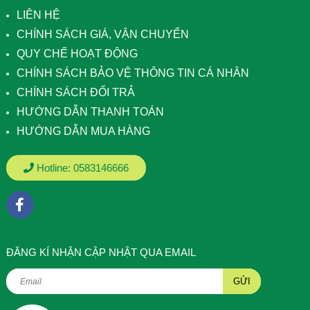
LIÊN HỆ
CHÍNH SÁCH GIÁ, VẬN CHUYỂN
QUY CHẾ HOẠT ĐỘNG
CHÍNH SÁCH BẢO VỆ THÔNG TIN CÁ NHÂN
CHÍNH SÁCH ĐỔI TRẢ
HƯỚNG DẪN THANH TOÁN
HƯỚNG DẪN MUA HÀNG
Hotline:
0583146666
ÐĂNG KÍ NHẬN CẬP NHẬT QUA EMAIL
GỬI