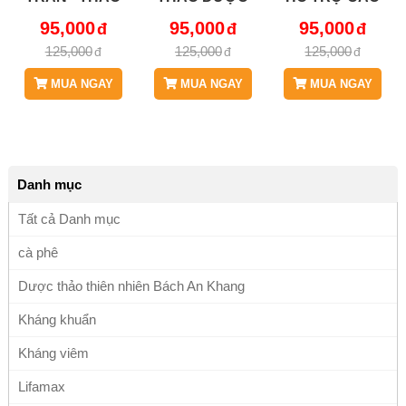
DƯỢC BÁCH AN
BÁCH AN
BỆNH VỀ GAN
95,000
95,000
95,000
KHANG - JD047
KHANG - JD047
JD047
125,000
125,000
125,000
V2
MUA NGAY
MUA NGAY
MUA NGAY
Danh mục
Tất cả Danh mục
cà phê
Dược thảo thiên nhiên Bách An Khang
Kháng khuẩn
Kháng viêm
Lifamax