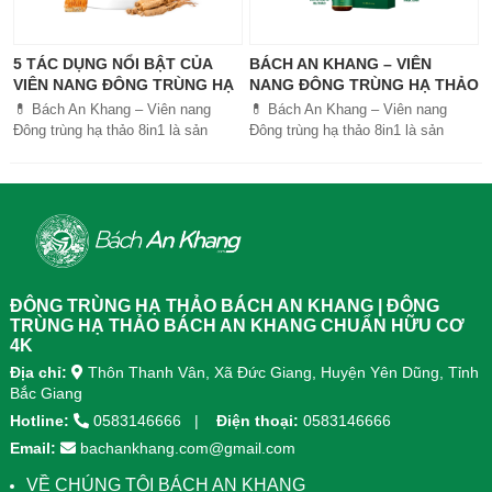
5 TÁC DỤNG NỔI BẬT CỦA
BÁCH AN KHANG – VIÊN
VIÊN NANG ĐÔNG TRÙNG HẠ
NANG ĐÔNG TRÙNG HẠ THẢO
THẢO BÁCH AN KHANG
8IN1: GIẢI PHÁP SỨC KHỎE
💊 Bách An Khang – Viên nang
💊 Bách An Khang – Viên nang
TOÀN DIỆN
Đông trùng hạ thảo 8in1 là sản
Đông trùng hạ thảo 8in1 là sản
phẩm chăm sóc sức khỏe toàn
phẩm chăm sóc sức khỏe toàn
diện, kết hợp 8 dược liệu quý giúp
diện, kết...
tăng đề kháng, bổ khí huyết, hỗ trợ
tiêu hóa, ngủ ngon, giảm mệt mỏi.
Sản phẩm được sản xuất tại nhà
máy đạt chuẩn GMP, sử dụng công
nghệ cao khô đậm đặc gấp 10 lần,
giúp hấp thu nhanh và hiệu quả
ĐÔNG TRÙNG HẠ THẢO BÁCH AN KHANG | ĐÔNG
hơn.
TRÙNG HẠ THẢO BÁCH AN KHANG CHUẨN HỮU CƠ
4K
Địa chỉ:
Thôn Thanh Vân, Xã Đức Giang, Huyện Yên Dũng, Tỉnh
Bắc Giang
Hotline:
0583146666
Điện thoại:
0583146666
Email:
bachankhang.com@gmail.com
VỀ CHÚNG TÔI BÁCH AN KHANG