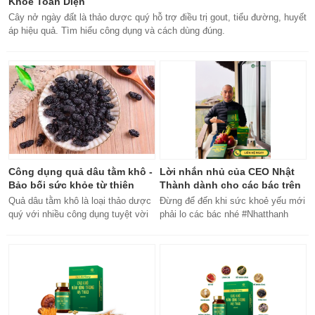
Khỏe Toàn Diện
Cây nở ngày đất là thảo dược quý hỗ trợ điều trị gout, tiểu đường, huyết
áp hiệu quả. Tìm hiểu công dụng và cách dùng đúng.
Công dụng quả dâu tằm khô -
Lời nhắn nhủ của CEO Nhật
Bảo bối sức khỏe từ thiên
Thành dành cho các bác trên
nhiên
50 tuổi
Quả dâu tằm khô là loại thảo dược
Đừng để đến khi sức khoẻ yếu mới
quý với nhiều công dụng tuyệt vời
phải lo các bác nhé #Nhatthanh
cho sức khỏe, từ bổ máu đến tăng
#ceonhatthanh
cường miễn dịch.
#bachankhang8trong1
#bachankhang8in1 #damdacgap10
#khoetubentrong #nhatthanhbak