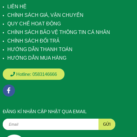
LIÊN HỆ
CHÍNH SÁCH GIÁ, VẬN CHUYỂN
QUY CHẾ HOẠT ĐỘNG
CHÍNH SÁCH BẢO VỆ THÔNG TIN CÁ NHÂN
CHÍNH SÁCH ĐỔI TRẢ
HƯỚNG DẪN THANH TOÁN
HƯỚNG DẪN MUA HÀNG
Hotline:
0583146666
ÐĂNG KÍ NHẬN CẬP NHẬT QUA EMAIL
GỬI