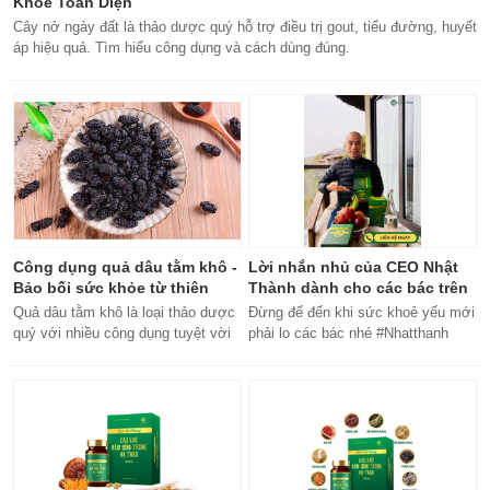
Khỏe Toàn Diện
Cây nở ngày đất là thảo dược quý hỗ trợ điều trị gout, tiểu đường, huyết
áp hiệu quả. Tìm hiểu công dụng và cách dùng đúng.
Công dụng quả dâu tằm khô -
Lời nhắn nhủ của CEO Nhật
Bảo bối sức khỏe từ thiên
Thành dành cho các bác trên
nhiên
50 tuổi
Quả dâu tằm khô là loại thảo dược
Đừng để đến khi sức khoẻ yếu mới
quý với nhiều công dụng tuyệt vời
phải lo các bác nhé #Nhatthanh
cho sức khỏe, từ bổ máu đến tăng
#ceonhatthanh
cường miễn dịch.
#bachankhang8trong1
#bachankhang8in1 #damdacgap10
#khoetubentrong #nhatthanhbak