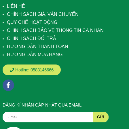
LIÊN HỆ
CHÍNH SÁCH GIÁ, VẬN CHUYỂN
QUY CHẾ HOẠT ĐỘNG
CHÍNH SÁCH BẢO VỆ THÔNG TIN CÁ NHÂN
CHÍNH SÁCH ĐỔI TRẢ
HƯỚNG DẪN THANH TOÁN
HƯỚNG DẪN MUA HÀNG
Hotline:
0583146666
ÐĂNG KÍ NHẬN CẬP NHẬT QUA EMAIL
GỬI