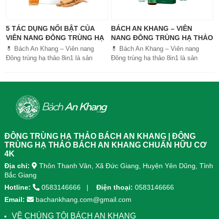
5 TÁC DỤNG NỔI BẬT CỦA
BÁCH AN KHANG – VIÊN
VIÊN NANG ĐÔNG TRÙNG HẠ
NANG ĐÔNG TRÙNG HẠ THẢO
THẢO BÁCH AN KHANG
8IN1: GIẢI PHÁP SỨC KHỎE
💊 Bách An Khang – Viên nang
💊 Bách An Khang – Viên nang
TOÀN DIỆN
Đông trùng hạ thảo 8in1 là sản
Đông trùng hạ thảo 8in1 là sản
phẩm chăm sóc sức khỏe toàn
phẩm chăm sóc sức khỏe toàn
diện, kết hợp 8 dược liệu quý giúp
diện, kết...
tăng đề kháng, bổ khí huyết, hỗ trợ
tiêu hóa, ngủ ngon, giảm mệt mỏi.
Sản phẩm được sản xuất tại nhà
máy đạt chuẩn GMP, sử dụng công
nghệ cao khô đậm đặc gấp 10 lần,
giúp hấp thu nhanh và hiệu quả
ĐÔNG TRÙNG HẠ THẢO BÁCH AN KHANG | ĐÔNG
hơn.
TRÙNG HẠ THẢO BÁCH AN KHANG CHUẨN HỮU CƠ
4K
Địa chỉ:
Thôn Thanh Vân, Xã Đức Giang, Huyện Yên Dũng, Tỉnh
Bắc Giang
Hotline:
0583146666
Điện thoại:
0583146666
Email:
bachankhang.com@gmail.com
VỀ CHÚNG TÔI BÁCH AN KHANG