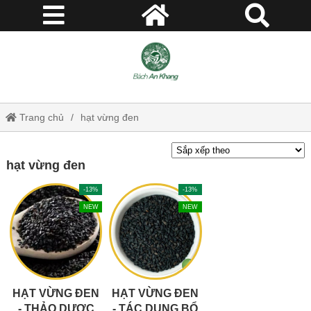
Trang chủ
hạt vừng đen
hạt vừng đen
-13%
-13%
NEW
NEW
HẠT VỪNG ĐEN
HẠT VỪNG ĐEN
- THẢO DƯỢC
- TÁC DỤNG BỔ