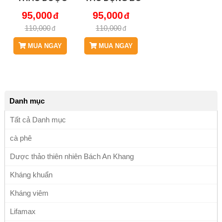
BÁCH AN
NGŨ TẠNG, TRỊ
95,000
95,000
KHANG JD129
LỞ LOÉT VÀ
110,000
110,000
HATVUNGDEN
KIẾT LỴ KINH
NIÊN JD129
MUA NGAY
MUA NGAY
HATVUNGDEN
Danh mục
Tất cả Danh mục
cà phê
Dược thảo thiên nhiên Bách An Khang
Kháng khuẩn
Kháng viêm
Lifamax