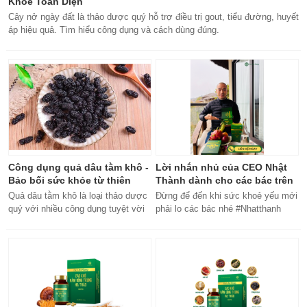
Khỏe Toàn Diện
Cây nở ngày đất là thảo dược quý hỗ trợ điều trị gout, tiểu đường, huyết
áp hiệu quả. Tìm hiểu công dụng và cách dùng đúng.
Công dụng quả dâu tằm khô -
Lời nhắn nhủ của CEO Nhật
Bảo bối sức khỏe từ thiên
Thành dành cho các bác trên
nhiên
50 tuổi
Quả dâu tằm khô là loại thảo dược
Đừng để đến khi sức khoẻ yếu mới
quý với nhiều công dụng tuyệt vời
phải lo các bác nhé #Nhatthanh
cho sức khỏe, từ bổ máu đến tăng
#ceonhatthanh
cường miễn dịch.
#bachankhang8trong1
#bachankhang8in1 #damdacgap10
#khoetubentrong #nhatthanhbak