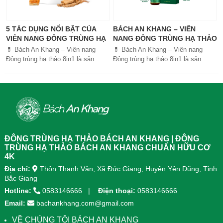
5 TÁC DỤNG NỔI BẬT CỦA
BÁCH AN KHANG – VIÊN
VIÊN NANG ĐÔNG TRÙNG HẠ
NANG ĐÔNG TRÙNG HẠ THẢO
THẢO BÁCH AN KHANG
8IN1: GIẢI PHÁP SỨC KHỎE
💊 Bách An Khang – Viên nang
💊 Bách An Khang – Viên nang
TOÀN DIỆN
Đông trùng hạ thảo 8in1 là sản
Đông trùng hạ thảo 8in1 là sản
phẩm chăm sóc sức khỏe toàn
phẩm chăm sóc sức khỏe toàn
diện, kết hợp 8 dược liệu quý giúp
diện, kết...
tăng đề kháng, bổ khí huyết, hỗ trợ
tiêu hóa, ngủ ngon, giảm mệt mỏi.
Sản phẩm được sản xuất tại nhà
máy đạt chuẩn GMP, sử dụng công
nghệ cao khô đậm đặc gấp 10 lần,
giúp hấp thu nhanh và hiệu quả
ĐÔNG TRÙNG HẠ THẢO BÁCH AN KHANG | ĐÔNG
hơn.
TRÙNG HẠ THẢO BÁCH AN KHANG CHUẨN HỮU CƠ
4K
Địa chỉ:
Thôn Thanh Vân, Xã Đức Giang, Huyện Yên Dũng, Tỉnh
Bắc Giang
Hotline:
0583146666
Điện thoại:
0583146666
Email:
bachankhang.com@gmail.com
VỀ CHÚNG TÔI BÁCH AN KHANG