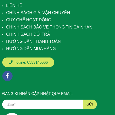
LIÊN HỆ
CHÍNH SÁCH GIÁ, VẬN CHUYỂN
QUY CHẾ HOẠT ĐỘNG
CHÍNH SÁCH BẢO VỆ THÔNG TIN CÁ NHÂN
CHÍNH SÁCH ĐỔI TRẢ
HƯỚNG DẪN THANH TOÁN
HƯỚNG DẪN MUA HÀNG
Hotline:
0583146666
ÐĂNG KÍ NHẬN CẬP NHẬT QUA EMAIL
GỬI