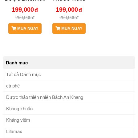
KHANG - JD115
CƯỜNG SỨC
199,000
199,000
KHỎE VÀ ĐIỀU
250,000
250,000
TRỊ CHỨNG DI
MỘNG TINH -
MUA NGAY
MUA NGAY
JD115
Danh mục
Tất cả Danh mục
cà phê
Dược thảo thiên nhiên Bách An Khang
Kháng khuẩn
Kháng viêm
Lifamax