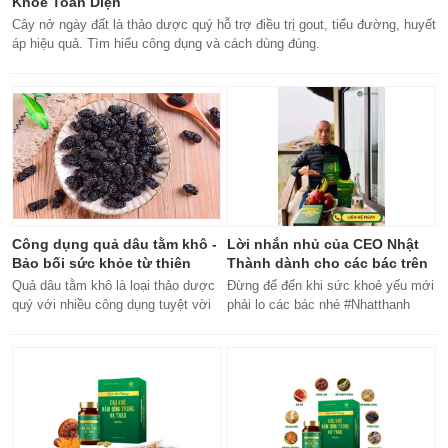
Khỏe Toàn Diện
Cây nở ngày đất là thảo dược quý hỗ trợ điều trị gout, tiểu đường, huyết
áp hiệu quả. Tìm hiểu công dụng và cách dùng đúng.
Công dụng quả dâu tằm khô -
Lời nhắn nhủ của CEO Nhật
Bảo bối sức khỏe từ thiên
Thành dành cho các bác trên
nhiên
50 tuổi
Quả dâu tằm khô là loại thảo dược
Đừng để đến khi sức khoẻ yếu mới
quý với nhiều công dụng tuyệt vời
phải lo các bác nhé #Nhatthanh
cho sức khỏe, từ bổ máu đến tăng
#ceonhatthanh
cường miễn dịch.
#bachankhang8trong1
#bachankhang8in1 #damdacgap10
#khoetubentrong #nhatthanhbak