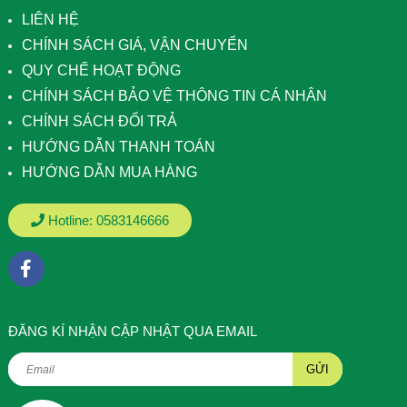
LIÊN HỆ
CHÍNH SÁCH GIÁ, VẬN CHUYỂN
QUY CHẾ HOẠT ĐỘNG
CHÍNH SÁCH BẢO VỆ THÔNG TIN CÁ NHÂN
CHÍNH SÁCH ĐỔI TRẢ
HƯỚNG DẪN THANH TOÁN
HƯỚNG DẪN MUA HÀNG
Hotline:
0583146666
ÐĂNG KÍ NHẬN CẬP NHẬT QUA EMAIL
GỬI