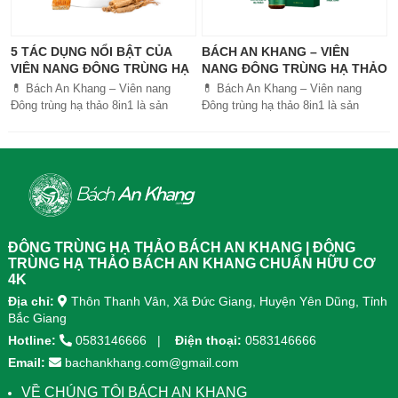
5 TÁC DỤNG NỔI BẬT CỦA
BÁCH AN KHANG – VIÊN
VIÊN NANG ĐÔNG TRÙNG HẠ
NANG ĐÔNG TRÙNG HẠ THẢO
THẢO BÁCH AN KHANG
8IN1: GIẢI PHÁP SỨC KHỎE
💊 Bách An Khang – Viên nang
💊 Bách An Khang – Viên nang
TOÀN DIỆN
Đông trùng hạ thảo 8in1 là sản
Đông trùng hạ thảo 8in1 là sản
phẩm chăm sóc sức khỏe toàn
phẩm chăm sóc sức khỏe toàn
diện, kết hợp 8 dược liệu quý giúp
diện, kết...
tăng đề kháng, bổ khí huyết, hỗ trợ
tiêu hóa, ngủ ngon, giảm mệt mỏi.
Sản phẩm được sản xuất tại nhà
máy đạt chuẩn GMP, sử dụng công
nghệ cao khô đậm đặc gấp 10 lần,
giúp hấp thu nhanh và hiệu quả
ĐÔNG TRÙNG HẠ THẢO BÁCH AN KHANG | ĐÔNG
hơn.
TRÙNG HẠ THẢO BÁCH AN KHANG CHUẨN HỮU CƠ
4K
Địa chỉ:
Thôn Thanh Vân, Xã Đức Giang, Huyện Yên Dũng, Tỉnh
Bắc Giang
Hotline:
0583146666
Điện thoại:
0583146666
Email:
bachankhang.com@gmail.com
VỀ CHÚNG TÔI BÁCH AN KHANG