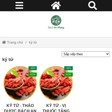
Trang chủ
kỷ tử
kỷ tử
-20%
-20%
NEW
NEW
KỶ TỬ - THẢO
KỶ TỬ - VỊ
DƯỢC BÁCH AN
THUỐC TĂNG