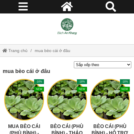
Trang chủ
mua bèo cái ở đâu
mua bèo cái ở đâu
-16%
-16%
-16%
NEW
NEW
NEW
MUA BÈO CÁI
BÈO CÁI (PHÙ
BÈO CÁI (PHÙ
(PHÙ BÌNH) -
BÌNH) - THẢO
BÌNH) - HỖ TRỢ