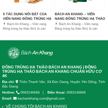
5 TÁC DỤNG NỔI BẬT CỦA
BÁCH AN KHANG – VIÊN
VIÊN NANG ĐÔNG TRÙNG HẠ
NANG ĐÔNG TRÙNG HẠ THẢO
THẢO BÁCH AN KHANG
8IN1: GIẢI PHÁP SỨC KHỎE
💊 Bách An Khang – Viên nang
💊 Bách An Khang – Viên nang
TOÀN DIỆN
Đông trùng hạ thảo 8in1 là sản
Đông trùng hạ thảo 8in1 là sản
phẩm chăm sóc sức khỏe toàn
phẩm chăm sóc sức khỏe toàn
diện, kết hợp 8 dược liệu quý giúp
diện, kết...
tăng đề kháng, bổ khí huyết, hỗ trợ
tiêu hóa, ngủ ngon, giảm mệt mỏi.
Sản phẩm được sản xuất tại nhà
máy đạt chuẩn GMP, sử dụng công
nghệ cao khô đậm đặc gấp 10 lần,
giúp hấp thu nhanh và hiệu quả
ĐÔNG TRÙNG HẠ THẢO BÁCH AN KHANG | ĐÔNG
hơn.
TRÙNG HẠ THẢO BÁCH AN KHANG CHUẨN HỮU CƠ
4K
Địa chỉ:
Thôn Thanh Vân, Xã Đức Giang, Huyện Yên Dũng, Tỉnh
Bắc Giang
Hotline:
0583146666
Điện thoại:
0583146666
Email:
bachankhang.com@gmail.com
VỀ CHÚNG TÔI BÁCH AN KHANG