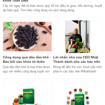
Khỏe Toàn Diện
Cây nở ngày đất là thảo dược quý hỗ trợ điều trị gout, tiểu đường, huyết
áp hiệu quả. Tìm hiểu công dụng và cách dùng đúng.
Công dụng quả dâu tằm khô -
Lời nhắn nhủ của CEO Nhật
Bảo bối sức khỏe từ thiên
Thành dành cho các bác trên
nhiên
50 tuổi
Quả dâu tằm khô là loại thảo dược
Đừng để đến khi sức khoẻ yếu mới
quý với nhiều công dụng tuyệt vời
phải lo các bác nhé #Nhatthanh
cho sức khỏe, từ bổ máu đến tăng
#ceonhatthanh
cường miễn dịch.
#bachankhang8trong1
#bachankhang8in1 #damdacgap10
#khoetubentrong #nhatthanhbak