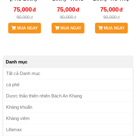
THẢO DƯỢC
DƯỢC BÁCH AN
BỆNH HEN
75,000
75,000
75,000
BÁCH AN
KHANG JD329
SUYỄN,
90,000
90,000
90,000
KHANG JD329
BEOCAI
ECZEMA, VIÊM
BEOCAI V2
DA CƠ ĐỊA, VIÊM
MUA NGAY
MUA NGAY
MUA NGAY
XOANG, TRĨ
NGOẠI, LANG
BENG JD329
BEOCAI
Danh mục
Tất cả Danh mục
cà phê
Dược thảo thiên nhiên Bách An Khang
Kháng khuẩn
Kháng viêm
Lifamax