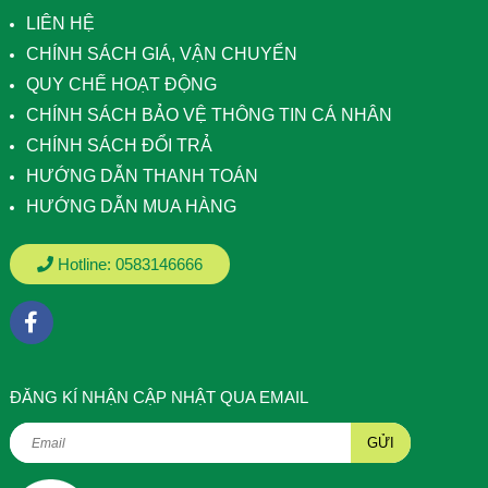
LIÊN HỆ
CHÍNH SÁCH GIÁ, VẬN CHUYỂN
QUY CHẾ HOẠT ĐỘNG
CHÍNH SÁCH BẢO VỆ THÔNG TIN CÁ NHÂN
CHÍNH SÁCH ĐỔI TRẢ
HƯỚNG DẪN THANH TOÁN
HƯỚNG DẪN MUA HÀNG
Hotline:
0583146666
ÐĂNG KÍ NHẬN CẬP NHẬT QUA EMAIL
GỬI