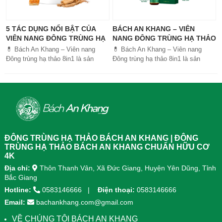
5 TÁC DỤNG NỔI BẬT CỦA
BÁCH AN KHANG – VIÊN
VIÊN NANG ĐÔNG TRÙNG HẠ
NANG ĐÔNG TRÙNG HẠ THẢO
THẢO BÁCH AN KHANG
8IN1: GIẢI PHÁP SỨC KHỎE
💊 Bách An Khang – Viên nang
💊 Bách An Khang – Viên nang
TOÀN DIỆN
Đông trùng hạ thảo 8in1 là sản
Đông trùng hạ thảo 8in1 là sản
phẩm chăm sóc sức khỏe toàn
phẩm chăm sóc sức khỏe toàn
diện, kết hợp 8 dược liệu quý giúp
diện, kết...
tăng đề kháng, bổ khí huyết, hỗ trợ
tiêu hóa, ngủ ngon, giảm mệt mỏi.
Sản phẩm được sản xuất tại nhà
máy đạt chuẩn GMP, sử dụng công
nghệ cao khô đậm đặc gấp 10 lần,
giúp hấp thu nhanh và hiệu quả
ĐÔNG TRÙNG HẠ THẢO BÁCH AN KHANG | ĐÔNG
hơn.
TRÙNG HẠ THẢO BÁCH AN KHANG CHUẨN HỮU CƠ
4K
Địa chỉ:
Thôn Thanh Vân, Xã Đức Giang, Huyện Yên Dũng, Tỉnh
Bắc Giang
Hotline:
0583146666
Điện thoại:
0583146666
Email:
bachankhang.com@gmail.com
VỀ CHÚNG TÔI BÁCH AN KHANG