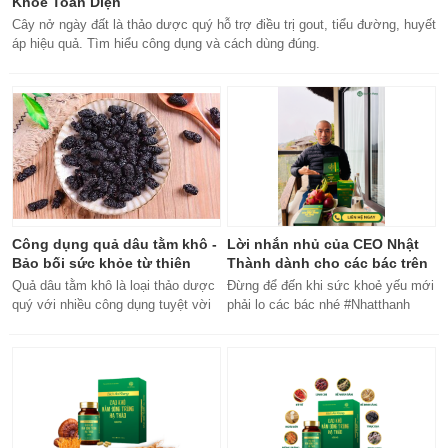
Khỏe Toàn Diện
Cây nở ngày đất là thảo dược quý hỗ trợ điều trị gout, tiểu đường, huyết
áp hiệu quả. Tìm hiểu công dụng và cách dùng đúng.
Công dụng quả dâu tằm khô -
Lời nhắn nhủ của CEO Nhật
Bảo bối sức khỏe từ thiên
Thành dành cho các bác trên
nhiên
50 tuổi
Quả dâu tằm khô là loại thảo dược
Đừng để đến khi sức khoẻ yếu mới
quý với nhiều công dụng tuyệt vời
phải lo các bác nhé #Nhatthanh
cho sức khỏe, từ bổ máu đến tăng
#ceonhatthanh
cường miễn dịch.
#bachankhang8trong1
#bachankhang8in1 #damdacgap10
#khoetubentrong #nhatthanhbak