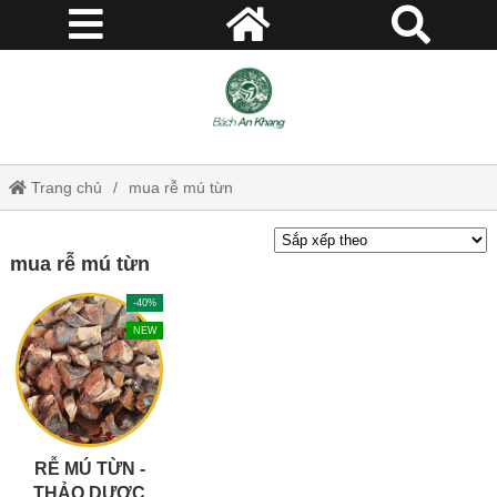
Trang chủ
mua rễ mú từn
mua rễ mú từn
-40%
NEW
RỄ MÚ TỪN -
THẢO DƯỢC