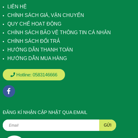
LIÊN HỆ
CHÍNH SÁCH GIÁ, VẬN CHUYỂN
QUY CHẾ HOẠT ĐỘNG
CHÍNH SÁCH BẢO VỆ THÔNG TIN CÁ NHÂN
CHÍNH SÁCH ĐỔI TRẢ
HƯỚNG DẪN THANH TOÁN
HƯỚNG DẪN MUA HÀNG
Hotline:
0583146666
ÐĂNG KÍ NHẬN CẬP NHẬT QUA EMAIL
GỬI