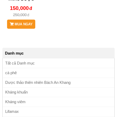
BÁCH AN
150,000
KHANG
250,000
JD118_RE
MUA NGAY
Danh mục
Tất cả Danh mục
cà phê
Dược thảo thiên nhiên Bách An Khang
Kháng khuẩn
Kháng viêm
Lifamax