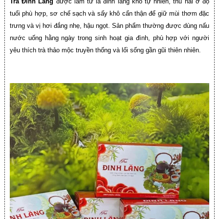
Trà Đinh Lăng
được làm từ lá đinh lăng khô tự nhiên, thu hái ở độ
tuổi phù hợp, sơ chế sạch và sấy khô cẩn thận để giữ mùi thơm đặc
trưng và vị hơi đắng nhẹ, hậu ngọt. Sản phẩm thường được dùng nấu
nước uống hằng ngày trong sinh hoạt gia đình, phù hợp với người
yêu thích trà thảo mộc truyền thống và lối sống gần gũi thiên nhiên.