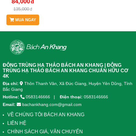
84,000
CACAO CÙNG
135,000
SÂM VÀ CỦ DỀN
DỄ UỐNG
MUA NGAY
ĐÔNG TRÙNG HẠ THẢO BÁCH AN KHANG | ĐÔNG
TRÙNG HẠ THẢO BÁCH AN KHANG CHUẨN HỮU CƠ
4K
Địa chỉ:
Thôn Thanh Vân, Xã Đức Giang, Huyện Yên Dũng, Tỉnh
Bắc Giang
Hotline:
0583146666
Điện thoại:
0583146666
Email:
bachankhang.com@gmail.com
VỀ CHÚNG TÔI BÁCH AN KHANG
LIÊN HỆ
CHÍNH SÁCH GIÁ, VẬN CHUYỂN