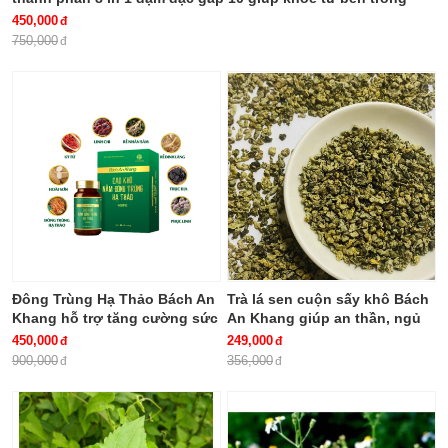
bảo vệ gia đình bạn
450,000
750,000
Đông Trùng Hạ Thảo Bách An
Trà lá sen cuộn sấy khô Bách
Khang hỗ trợ tăng cường sức
An Khang giúp an thần, ngủ
khỏe, giảm mệt mỏi (hộp 30
ngon
450,000
249,000
viên)
900,000
356,000