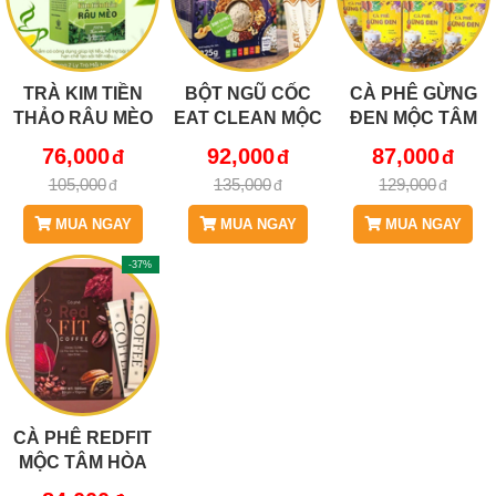
TRÀ KIM TIỀN
BỘT NGŨ CỐC
CÀ PHÊ GỪNG
THẢO RÂU MÈO
EAT CLEAN MỘC
ĐEN MỘC TÂM
MỘC TÂM – DỊU
TÂM GIỮ DÁNG
TỈNH TÁO NHẸ
76,000
92,000
87,000
NHẸ CƠ THỂ,
NHẸ NHÀNG
NHÀNG, CƠ THỂ
105,000
135,000
129,000
THANH MÁT MỖI
THEO CÁCH TỰ
THOẢI MÁI
NGÀY
NHIÊN
MUA NGAY
MUA NGAY
MUA NGAY
-37%
CÀ PHÊ REDFIT
MỘC TÂM HÒA
QUYỆN CÀ PHÊ