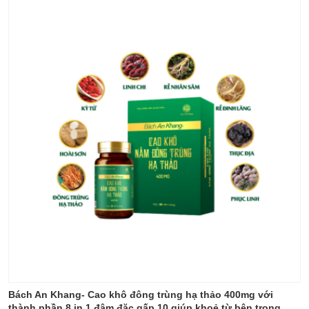
Bách An Khang- Cao khô đông trùng hạ thảo 400mg với
thành phần 8 in 1 đậm đặc gấp 10 giúp khoẻ từ bên trong