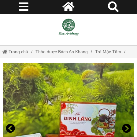
Trang chủ
Thảo dược Bách An Khang
Trà Mộc Tâm
Hỗ trợ tiêu hóa
Huyết áp tim mạch
Mất ngủ - Stress
Thanh nhiệt giải độc
Trà Đinh Lăng dạng túi lọc Mộc Tâm thanh mát tự nhiên