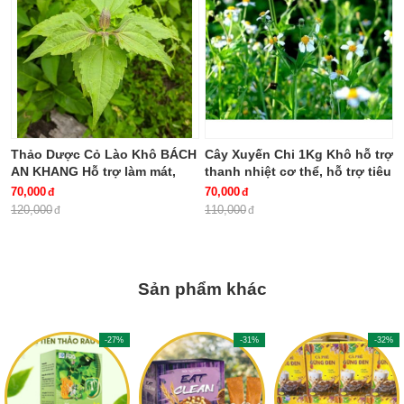
Thảo Dược Cỏ Lào Khô BÁCH
Cây Xuyến Chi 1Kg Khô hỗ trợ
AN KHANG Hỗ trợ làm mát,
thanh nhiệt cơ thể, hỗ trợ tiêu
giảm viêm, hỗ trợ tiêu hóa
hóa BÁCH AN KHANG
70,000
70,000
120,000
110,000
Sản phẩm khác
-27%
-31%
-32%