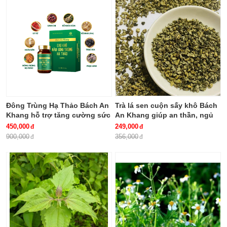
Đông Trùng Hạ Thảo Bách An
Trà lá sen cuộn sấy khô Bách
Khang hỗ trợ tăng cường sức
An Khang giúp an thần, ngủ
khỏe, giảm mệt mỏi (hộp 30
ngon
450,000
249,000
viên)
900,000
356,000