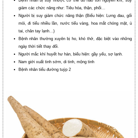
Bệnh nhân bị suy nhược cơ thể do hao tổn nguyên khí, suy
giảm các chức năng như: Tiêu hóa, thận, phổi…
Người bị suy giảm chức năng thận (Biểu hiện: Lưng đau, gối
mỏi, đi tiểu nhiều lần, nước tiểu vàng, hoa mắt chóng mặt, ù
tai, chân tay lạnh…)
Bệnh nhân thường xuyên bị ho, khó thở, đặc biệt vào những
ngày thời tiết thay đổi.
Người mắc khí huyết hư hàn, biểu hiện: gầy yếu, sợ lạnh.
Nam giới xuất tinh sớm, di tinh, mộng tinh
Bệnh nhân tiểu đường tuýp 2