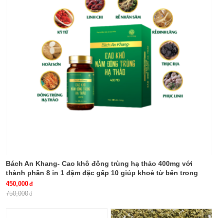
Bách An Khang- Cao khô đông trùng hạ thảo 400mg với
thành phần 8 in 1 đậm đặc gấp 10 giúp khoẻ từ bên trong
bảo vệ gia đình bạn
450,000
750,000