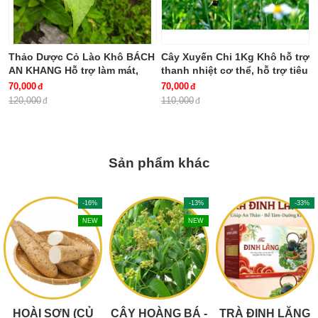
Thảo Dược Cỏ Lào Khô BÁCH
Cây Xuyến Chi 1Kg Khô hỗ trợ
AN KHANG Hỗ trợ làm mát,
thanh nhiệt cơ thể, hỗ trợ tiêu
giảm viêm, hỗ trợ tiêu hóa
hóa BÁCH AN KHANG
70,000
70,000
120,000
110,000
Sản phẩm khác
-16%
-13%
-33%
NEW
NEW
HOÀI SƠN (CỦ
CÂY HOÀNG BÁ -
TRÀ ĐINH LĂNG