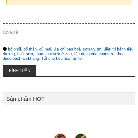
Chia sẻ
bổ phổi
bổ thận
củ mài
địa chỉ bán hoài sơn uy tín
điều trị bệnh tiểu
đường
hoài sơn
mua hoài sơn ở đâu
tác dụng của hoài sơn
thao-
duoc-bach-an-khang
Tốt cho tiêu hóa
trị ho
BÌNH LUẬN
Sản phẩm HOT