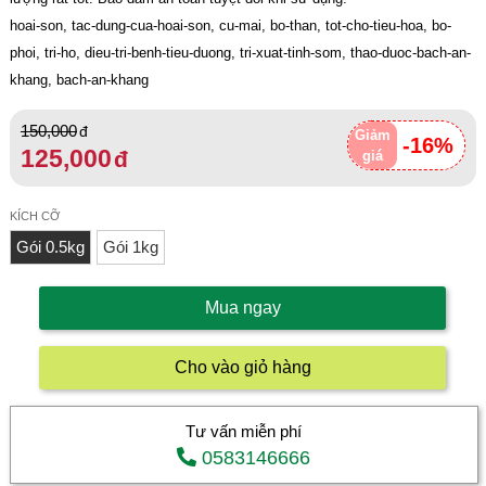
hoai-son, tac-dung-cua-hoai-son, cu-mai, bo-than, tot-cho-tieu-hoa, bo-
phoi, tri-ho, dieu-tri-benh-tieu-duong, tri-xuat-tinh-som, thao-duoc-bach-an-
khang, bach-an-khang
150,000
Giảm
-16%
125,000
giá
KÍCH CỠ
Gói 0.5kg
Gói 1kg
Mua ngay
Cho vào giỏ hàng
Tư vấn miễn phí
0583146666