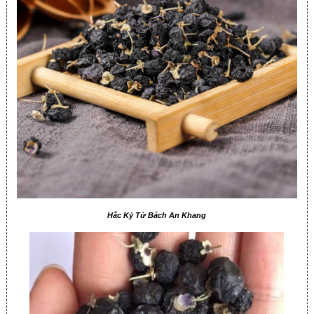
Hắc Kỷ Tử Bách An Khang