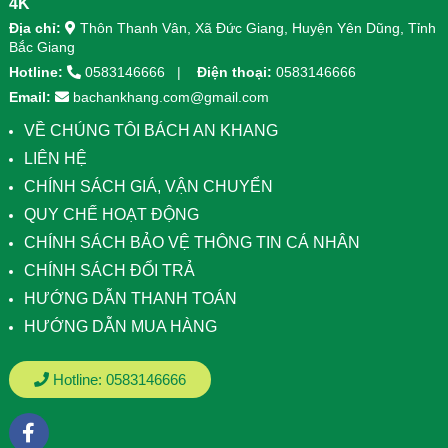
4K
Địa chỉ:
Thôn Thanh Vân, Xã Đức Giang, Huyện Yên Dũng, Tỉnh
Bắc Giang
Hotline:
0583146666
Điện thoại:
0583146666
Email:
bachankhang.com@gmail.com
VỀ CHÚNG TÔI BÁCH AN KHANG
LIÊN HỆ
CHÍNH SÁCH GIÁ, VẬN CHUYỂN
QUY CHẾ HOẠT ĐỘNG
CHÍNH SÁCH BẢO VỆ THÔNG TIN CÁ NHÂN
CHÍNH SÁCH ĐỔI TRẢ
HƯỚNG DẪN THANH TOÁN
HƯỚNG DẪN MUA HÀNG
Hotline:
0583146666