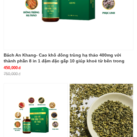
Bách An Khang- Cao khô đông trùng hạ thảo 400mg với
thành phần 8 in 1 đậm đặc gấp 10 giúp khoẻ từ bên trong
bảo vệ gia đình bạn
450,000
750,000