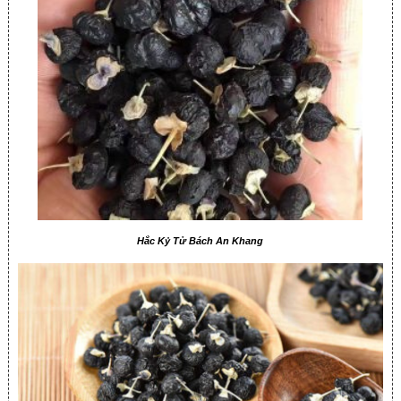
Hắc Kỷ Tử Bách An Khang