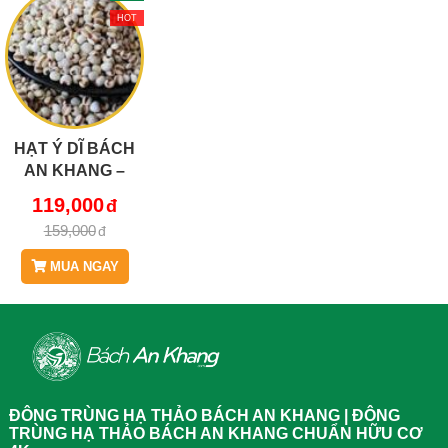
HOT
HẠT Ý DĨ BÁCH
AN KHANG –
DINH DƯỠNG
119,000
VÀNG CHO CƠ
159,000
THỂ KHỎE MẠNH
MUA NGAY
ĐÔNG TRÙNG HẠ THẢO BÁCH AN KHANG | ĐÔNG
TRÙNG HẠ THẢO BÁCH AN KHANG CHUẨN HỮU CƠ