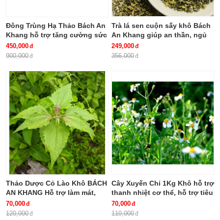
Đông Trùng Hạ Thảo Bách An
Trà lá sen cuộn sấy khô Bách
Khang hỗ trợ tăng cường sức
An Khang giúp an thần, ngủ
khỏe, giảm mệt mỏi (hộp 30
ngon
450,000
249,000
viên)
900,000
356,000
Thảo Dược Cỏ Lào Khô BÁCH
Cây Xuyến Chi 1Kg Khô hỗ trợ
AN KHANG Hỗ trợ làm mát,
thanh nhiệt cơ thể, hỗ trợ tiêu
giảm viêm, hỗ trợ tiêu hóa
hóa BÁCH AN KHANG
70,000
70,000
120,000
110,000