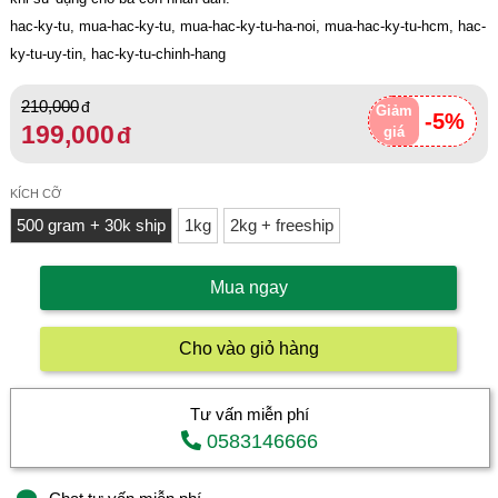
hac-ky-tu, mua-hac-ky-tu, mua-hac-ky-tu-ha-noi, mua-hac-ky-tu-hcm, hac-
ky-tu-uy-tin, hac-ky-tu-chinh-hang
210,000
Giảm
-5%
199,000
giá
KÍCH CỠ
500 gram + 30k ship
1kg
2kg + freeship
Mua ngay
Cho vào giỏ hàng
Tư vấn miễn phí
0583146666