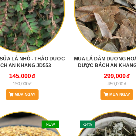
SỮA LÁ NHỎ - THẢO DƯỢC
MUA LÁ DÂM DƯƠNG HOẮ
CH AN KHANG JD553
DƯỢC BÁCH AN KHANG 
LADAMDUONGHOAC
145,000
299,000
190,000
450,000
MUA NGAY
MUA NGAY
NEW
-14%