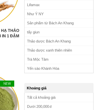
Lifamax
Như Ý NY
Sản phẩm từ Bách An Khang
 HẠ THẢO
tẩy giun
 IN 1 ĐẬM
 TỪ BÊN
Thảo dược Bách An Khang
Thảo dược xanh thiên nhiên
Trà Mộc Tâm
Yến sào Khánh Hòa
NEW
Khoảng giá
Tất cả khoảng giá
Dưới
200,000