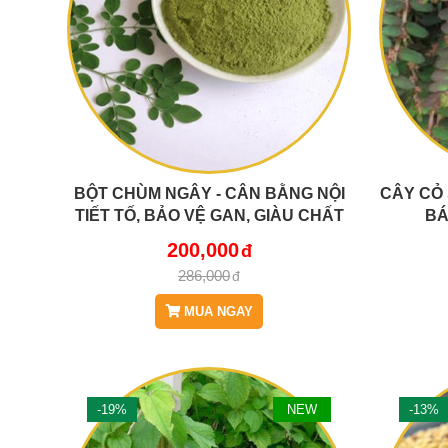
BỘT CHÙM NGÂY - CÂN BẰNG NỘI
CÂY CỎ 
TIẾT TỐ, BẢO VỆ GAN, GIÀU CHẤT
BÁ
CHỐNG OXY HOÁ, GIẢM VIÊM
200,000
BAK824
286,000
MUA NGAY
-19%
NEW
-13%