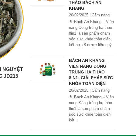
THẢO BÁCH AN
KHANG
20/02/2025
|
Cẩm nang
💊 Bách An Khang – Viên
nang Đông trùng hạ thảo
8in1 là sản phẩm chăm
sóc sức khỏe toàn diện,
kết hợp 8 dược liệu quý
giúp tăng đề kháng, bổ
khí huyết, hỗ trợ tiêu hóa,
BÁCH AN KHANG –
ngủ ngon, giảm mệt mỏi.
VIÊN NANG ĐÔNG
Sản phẩm được sản xuất
NH NGUYỆT
TRÙNG HẠ THẢO
tại nhà máy đạt chuẩn
G JD215
8IN1: GIẢI PHÁP SỨC
GMP, sử dụng công nghệ
KHỎE TOÀN DIỆN
cao khô đậm đặc gấp 10
20/02/2025
|
Cẩm nang
lần, giúp hấp thu nhanh và
hiệu quả hơn.
💊 Bách An Khang – Viên
nang Đông trùng hạ thảo
8in1 là sản phẩm chăm
sóc sức khỏe toàn diện,
kết...