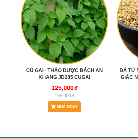
CỦ GAI - THẢO DƯỢC BÁCH AN
BÁ TỬ 
KHANG JD285 CUGAI
GIẤC 
Q
125,000
155,000
MUA NGAY