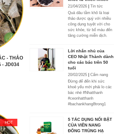
21/04/2026
|
Tin tức
Quả dâu tằm khô là loại
thảo dược quý với nhiều
công dụng tuyệt vời cho
sức khỏe, từ bổ máu đến
tăng cường miễn dịch.
Lời nhắn nhủ của
CEO Nhật Thành dành
C - THẢO
cho các bác trên 50
- JD034
tuổi
 V2
20/02/2025
|
Cẩm nang
Đừng để đến khi sức
khoẻ yếu mới phải lo các
bác nhé #Nhatthanh
#ceonhatthanh
#bachankhang8trong1
#bachankhang8in1
#damdacgap10
5 TÁC DỤNG NỔI BẬT
#khoetubentrong
HOT
CỦA VIÊN NANG
#nhatthanhbak
ĐÔNG TRÙNG HẠ