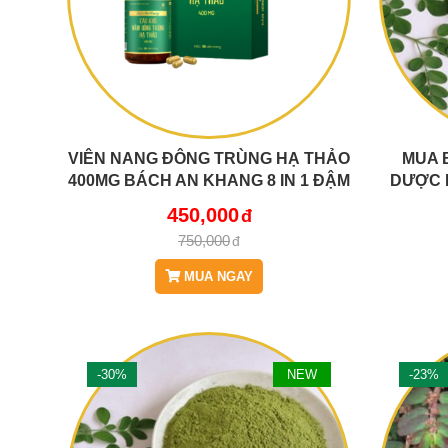
VIÊN NANG ĐÔNG TRÙNG HẠ THẢO
MUA 
400MG BÁCH AN KHANG 8 IN 1 ĐẬM
DƯỢC 
ĐẶC GẤP 10 GIÚP KHOẺ TỪ BÊN
450,000
TRONG BẢO VỆ GIA ĐÌNH BẠN
750,000
MUA NGAY
-30%
NEW
-23%