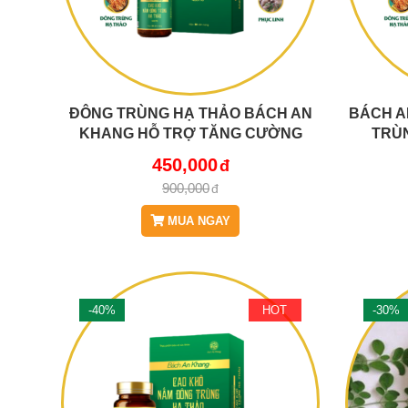
ĐÔNG TRÙNG HẠ THẢO BÁCH AN
BÁCH A
KHANG HỖ TRỢ TĂNG CƯỜNG
TRÙN
SỨC KHỎE, GIẢM MỆT MỎI (HỘP 30
THÀNH 
450,000
VIÊN)
10 GIÚ
900,000
MUA NGAY
-40%
HOT
-30%