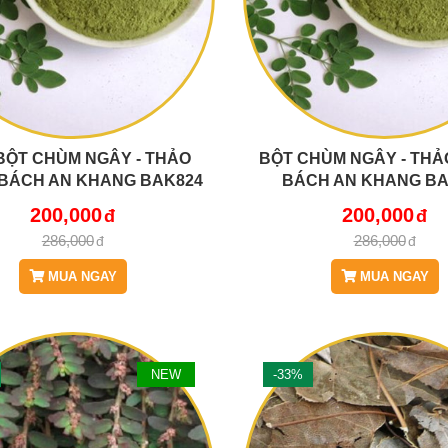
BỘT CHÙM NGÂY - THẢO
BỘT CHÙM NGÂY - TH
BÁCH AN KHANG BAK824
BÁCH AN KHANG BA
200,000
200,000
286,000
286,000
MUA NGAY
MUA NGAY
NEW
-33%