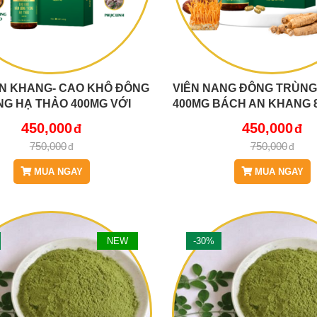
N KHANG- CAO KHÔ ĐÔNG
VIÊN NANG ĐÔNG TRÙNG
G HẠ THẢO 400MG VỚI
400MG BÁCH AN KHANG 8
PHẦN 8 IN 1 ĐẬM ĐẶC GẤP
ĐẶC GẤP 10 GIÚP KHOẺ
450,000
450,000
P KHOẺ TỪ BÊN TRONG BẢO
TRONG
750,000
750,000
VỆ GIA ĐÌNH BẠN
MUA NGAY
MUA NGAY
NEW
-30%