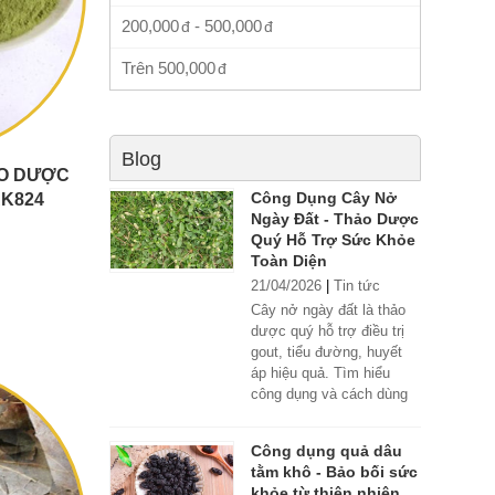
200,000
-
500,000
Trên
500,000
Blog
ẢO DƯỢC
Công Dụng Cây Nở
K824
Ngày Đất - Thảo Dược
Quý Hỗ Trợ Sức Khỏe
Toàn Diện
21/04/2026
|
Tin tức
Cây nở ngày đất là thảo
dược quý hỗ trợ điều trị
gout, tiểu đường, huyết
áp hiệu quả. Tìm hiểu
công dụng và cách dùng
đúng.
Công dụng quả dâu
tằm khô - Bảo bối sức
khỏe từ thiên nhiên