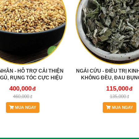
NHÂN - HỖ TRỢ CẢI THIỆN
NGẢI CỨU - ĐIỀU TRỊ KI
NGỦ, RỤNG TÓC CỰC HIỆU
KHÔNG ĐỀU, ĐAU BỤN
UẢ JD270 BATUNHAN
NGAICUU
400,000
115,000
460,000
135,000
MUA NGAY
MUA NGAY