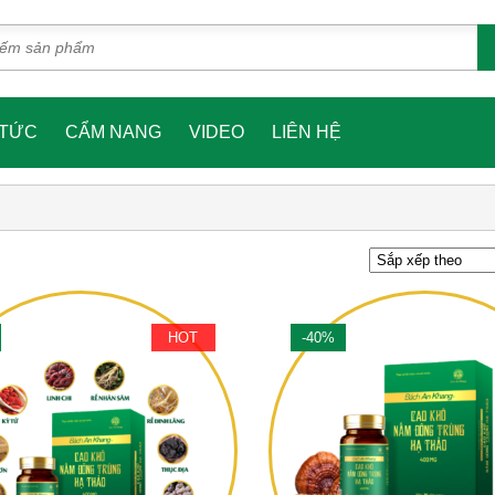
 TỨC
CẨM NANG
VIDEO
LIÊN HỆ
HOT
-40%