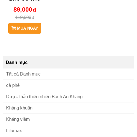
DỤNG HỖ TRỢ
89,000
CÁC BỆNH
119,000
NGOÀI DA, TỐT
CHO NGƯỜI CÓ
MUA NGAY
BỆNH LÝ Ở
ĐƯỜNG TIÊU
HÓA, XƯƠNG
KHỚP JD008
Danh mục
Tất cả Danh mục
cà phê
Dược thảo thiên nhiên Bách An Khang
Kháng khuẩn
Kháng viêm
Lifamax