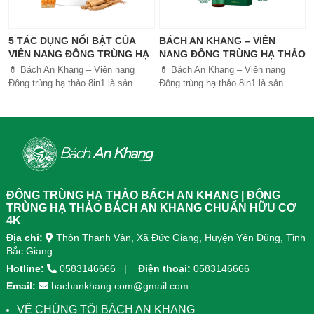
5 TÁC DỤNG NỔI BẬT CỦA
BÁCH AN KHANG – VIÊN
VIÊN NANG ĐÔNG TRÙNG HẠ
NANG ĐÔNG TRÙNG HẠ THẢO
THẢO BÁCH AN KHANG
8IN1: GIẢI PHÁP SỨC KHỎE
💊 Bách An Khang – Viên nang
💊 Bách An Khang – Viên nang
TOÀN DIỆN
Đông trùng hạ thảo 8in1 là sản
Đông trùng hạ thảo 8in1 là sản
phẩm chăm sóc sức khỏe toàn
phẩm chăm sóc sức khỏe toàn
diện, kết hợp 8 dược liệu quý giúp
diện, kết...
tăng đề kháng, bổ khí huyết, hỗ trợ
tiêu hóa, ngủ ngon, giảm mệt mỏi.
Sản phẩm được sản xuất tại nhà
máy đạt chuẩn GMP, sử dụng công
nghệ cao khô đậm đặc gấp 10 lần,
giúp hấp thu nhanh và hiệu quả
ĐÔNG TRÙNG HẠ THẢO BÁCH AN KHANG | ĐÔNG
hơn.
TRÙNG HẠ THẢO BÁCH AN KHANG CHUẨN HỮU CƠ
4K
Địa chỉ:
Thôn Thanh Vân, Xã Đức Giang, Huyện Yên Dũng, Tỉnh
Bắc Giang
Hotline:
0583146666
Điện thoại:
0583146666
Email:
bachankhang.com@gmail.com
VỀ CHÚNG TÔI BÁCH AN KHANG