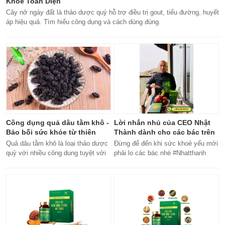
Khỏe Toàn Diện
Cây nở ngày đất là thảo dược quý hỗ trợ điều trị gout, tiểu đường, huyết
áp hiệu quả. Tìm hiểu công dụng và cách dùng đúng.
Công dụng quả dâu tằm khô -
Lời nhắn nhủ của CEO Nhật
Bảo bối sức khỏe từ thiên
Thành dành cho các bác trên
nhiên
50 tuổi
Quả dâu tằm khô là loại thảo dược
Đừng để đến khi sức khoẻ yếu mới
quý với nhiều công dụng tuyệt vời
phải lo các bác nhé #Nhatthanh
cho sức khỏe, từ bổ máu đến tăng
#ceonhatthanh
cường miễn dịch.
#bachankhang8trong1
#bachankhang8in1 #damdacgap10
#khoetubentrong #nhatthanhbak