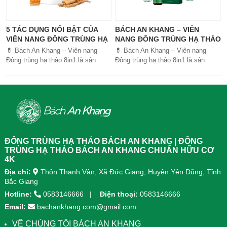
5 TÁC DỤNG NỔI BẬT CỦA
BÁCH AN KHANG – VIÊN
VIÊN NANG ĐÔNG TRÙNG HẠ
NANG ĐÔNG TRÙNG HẠ THẢO
THẢO BÁCH AN KHANG
8IN1: GIẢI PHÁP SỨC KHỎE
💊 Bách An Khang – Viên nang
💊 Bách An Khang – Viên nang
TOÀN DIỆN
Đông trùng hạ thảo 8in1 là sản
Đông trùng hạ thảo 8in1 là sản
phẩm chăm sóc sức khỏe toàn
phẩm chăm sóc sức khỏe toàn
diện, kết hợp 8 dược liệu quý giúp
diện, kết...
tăng đề kháng, bổ khí huyết, hỗ trợ
tiêu hóa, ngủ ngon, giảm mệt mỏi.
Sản phẩm được sản xuất tại nhà
máy đạt chuẩn GMP, sử dụng công
nghệ cao khô đậm đặc gấp 10 lần,
giúp hấp thu nhanh và hiệu quả
ĐÔNG TRÙNG HẠ THẢO BÁCH AN KHANG | ĐÔNG
hơn.
TRÙNG HẠ THẢO BÁCH AN KHANG CHUẨN HỮU CƠ
4K
Địa chỉ:
Thôn Thanh Vân, Xã Đức Giang, Huyện Yên Dũng, Tỉnh
Bắc Giang
Hotline:
0583146666
Điện thoại:
0583146666
Email:
bachankhang.com@gmail.com
VỀ CHÚNG TÔI BÁCH AN KHANG