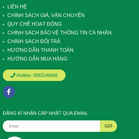
LIÊN HỆ
CHÍNH SÁCH GIÁ, VẬN CHUYỂN
QUY CHẾ HOẠT ĐỘNG
CHÍNH SÁCH BẢO VỆ THÔNG TIN CÁ NHÂN
CHÍNH SÁCH ĐỔI TRẢ
HƯỚNG DẪN THANH TOÁN
HƯỚNG DẪN MUA HÀNG
Hotline:
0583146666
ÐĂNG KÍ NHẬN CẬP NHẬT QUA EMAIL
GỬI