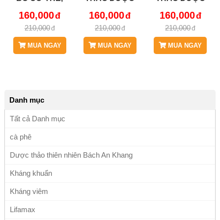
TĂNG TUỔI THỌ,
BÁCH AN
BÁCH AN
160,000
160,000
160,000
HỖ TRỢ BỆNH
KHANG - JD011
KHANG - JD011
210,000
210,000
210,000
SUY NHƯỢC
HATHUO V2
HATHUO
THẦN KINH,
MUA NGAY
MUA NGAY
MUA NGAY
KÉM ĂN, MẤT
NGỦ JD011
Danh mục
Tất cả Danh mục
cà phê
Dược thảo thiên nhiên Bách An Khang
Kháng khuẩn
Kháng viêm
Lifamax