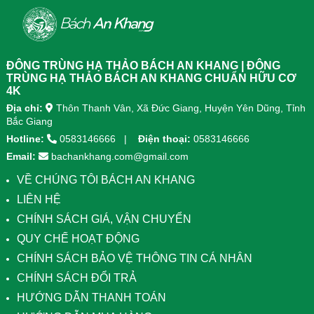
ĐÔNG TRÙNG HẠ THẢO BÁCH AN KHANG | ĐÔNG
TRÙNG HẠ THẢO BÁCH AN KHANG CHUẨN HỮU CƠ
4K
Địa chỉ:
Thôn Thanh Vân, Xã Đức Giang, Huyện Yên Dũng, Tỉnh
Bắc Giang
Hotline:
0583146666
Điện thoại:
0583146666
Email:
bachankhang.com@gmail.com
VỀ CHÚNG TÔI BÁCH AN KHANG
LIÊN HỆ
CHÍNH SÁCH GIÁ, VẬN CHUYỂN
QUY CHẾ HOẠT ĐỘNG
CHÍNH SÁCH BẢO VỆ THÔNG TIN CÁ NHÂN
CHÍNH SÁCH ĐỔI TRẢ
HƯỚNG DẪN THANH TOÁN