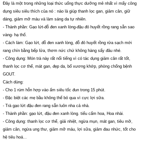
Đây là một trong những loại thức uống thực dưỡng mê nhất vì mấy công
dụng siêu siêu thích của nó : nào là giúp thanh lọc gan, giảm cân, giữ
dáng, giảm mỡ máu và làm sáng da tự nhiên.
- Thành phần: Gạo lứt-đỗ đen xanh lòng-đậu đỏ huyết rồng rang sẵn sao
vàng- hạ thổ.
- Cách làm: Gạo lứt, đỗ đen xanh lòng, đỗ đỏ huyết rồng rửa sạch mới
rang chín bằng bếp lửa, thơm nức chứ không hàng sấy đâu nhé.
- Công dụng: Món trà này rất nổi tiếng vì có tác dụng giảm cân rất tốt,
thanh lọc cơ thể, mát gan, đẹp da, bổ xương khớp, phòng chống bệnh
GOUT.
Cách dùng:
- Cho 1 rúm hỗn hợp vào ấm siêu tốc đun trong 15 phút.
- Đặc biệt các mẹ bầu không thể bỏ qua vì cực lợi sữa.
- Trà gạo lứt đậu đen rang sẵn luôn nha cả nhà.
- Thành phần: gạo lứt, đậu đen xanh lòng. tiểu cẩm hoa, Hoa nhài.
- Công dụng: thanh lọc cơ thể, giải nhiệt, ngừa mụn, mát gan, tiêu mỡ,
giảm cân, ngừa ung thư, giảm mỡ máu, lợi sữa, giảm đau nhức, tốt cho
hệ tiêu hoá...