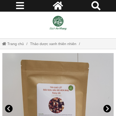
Trang chủ
Thảo dược xanh thiên nhiên
Huyết áp, béo phì
Trà thảo mộc Jindo
Trà Gạo Lứt - Đậu Đen, Đậu Đỏ, Hoa Nhài rang sẵn loại thượng
hạng Bách An Khang JD144 tragaolut