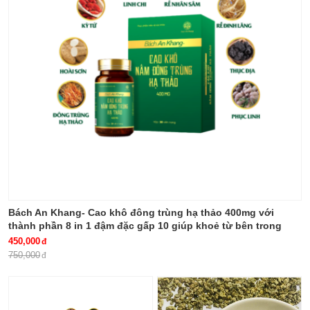
Bách An Khang- Cao khô đông trùng hạ thảo 400mg với
thành phần 8 in 1 đậm đặc gấp 10 giúp khoẻ từ bên trong
bảo vệ gia đình bạn
450,000
750,000