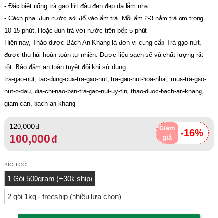
- Đặc biệt uống trà gạo lứt đậu đen đẹp da lắm nha
- Cách pha: đun nước sôi đổ vào ấm trà. Mỗi ấm 2-3 nắm trà om trong
10-15 phút. Hoặc đun trà với nước trên bếp 5 phút
Hiện nay, Thảo dược Bách An Khang là đơn vị cung cấp Trà gạo nứt,
được thu hái hoàn toàn tự nhiên. Dược liệu sạch sẽ và chất lượng rất
tốt. Bảo đảm an toàn tuyệt đối khi sử dụng.
tra-gao-nut, tac-dung-cua-tra-gao-nut, tra-gao-nut-hoa-nhai, mua-tra-gao-
nut-o-dau, dia-chi-nao-ban-tra-gao-nut-uy-tin, thao-duoc-bach-an-khang,
giam-can, bach-an-khang
120,000
Giảm
-16%
100,000
giá
KÍCH CỠ
1 Gói 500gram (+30k ship)
2 gói 1kg - freeship (nhiều lựa chọn)