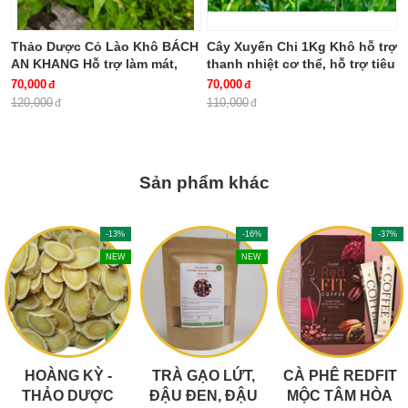
Thảo Dược Cỏ Lào Khô BÁCH
Cây Xuyến Chi 1Kg Khô hỗ trợ
AN KHANG Hỗ trợ làm mát,
thanh nhiệt cơ thể, hỗ trợ tiêu
giảm viêm, hỗ trợ tiêu hóa
hóa BÁCH AN KHANG
70,000
70,000
120,000
110,000
Sản phẩm khác
-13%
-16%
-37%
NEW
NEW
HOÀNG KỲ -
TRÀ GẠO LỨT,
CÀ PHÊ REDFIT
THẢO DƯỢC
ĐẬU ĐEN, ĐẬU
MỘC TÂM HÒA