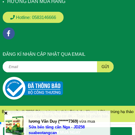
HƯỚNG DẪN MUA HÀNG
Hotline:
0583146666
ÐĂNG KÍ NHẬN CẬP NHẬT QUA EMAIL
GỬI
Bản quyền © 2026
Đông trùng hạ thảo Bách An Khang | Đông trùng hạ thảo
nuôi cấy chuẩn hữu cơ 4K
- Toàn bộ phiên bản.
lương Văn Duy (******7369)
vừa mua
.
Sữa béo tăng cân Nga - JD258
.
MUA NGAY
suabeotangcan
.