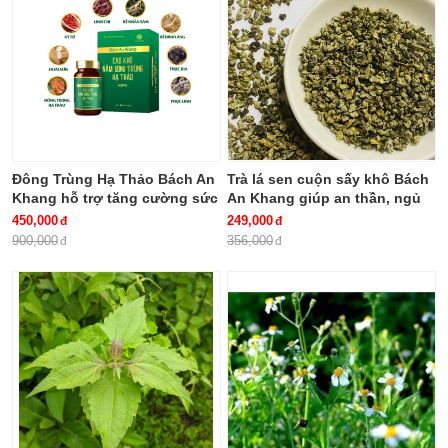
Đông Trùng Hạ Thảo Bách An
Trà lá sen cuộn sấy khô Bách
Khang hỗ trợ tăng cường sức
An Khang giúp an thần, ngủ
khỏe, giảm mệt mỏi (hộp 30
ngon
450,000
249,000
viên)
900,000
356,000