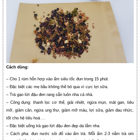
Cách dùng:
– Cho 1 rúm hỗn hợp vào ấm siêu tốc đun trong 15 phút.
– Đặc biệt các mẹ bầu không thể bỏ qua vì cực lợi sữa.
– Trà gạo lứt đậu đen rang sẵn luôn nha cả nhà.
– Công dụng: thanh lọc cơ thể, giải nhiệt, ngừa mụn, mát gan, tiêu
mỡ, giảm cân, ngừa ung thư, giảm mỡ máu, lợi sữa, giảm đau nhức,
tốt cho hệ tiêu hoá …
– Đặc biệt uống trà gạo lứt đậu đen đẹp da lắm nha
– Cách pha: đun nước sôi đổ vào ấm trà. Mỗi ấm 2-3 nắm trà om