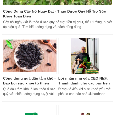
Công Dụng Cây Nở Ngày Đất - Thảo Dược Quý Hỗ Trợ Sức
Khỏe Toàn Diện
Cây nở ngày đất là thảo dược quý hỗ trợ điều trị gout, tiểu đường, huyết
áp hiệu quả. Tìm hiểu công dụng và cách dùng đúng.
Công dụng quả dâu tằm khô -
Lời nhắn nhủ của CEO Nhật
Bảo bối sức khỏe từ thiên
Thành dành cho các bác trên
nhiên
50 tuổi
Quả dâu tằm khô là loại thảo dược
Đừng để đến khi sức khoẻ yếu mới
quý với nhiều công dụng tuyệt vời
phải lo các bác nhé #Nhatthanh
cho sức khỏe, từ bổ máu đến tăng
#ceonhatthanh
cường miễn dịch.
#bachankhang8trong1
#bachankhang8in1 #damdacgap10
#khoetubentrong #nhatthanhbak