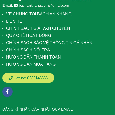
Email:
bachankhang.com@gmail.com
VỀ CHÚNG TÔI BÁCH AN KHANG
LIÊN HỆ
CHÍNH SÁCH GIÁ, VẬN CHUYỂN
QUY CHẾ HOẠT ĐỘNG
CHÍNH SÁCH BẢO VỆ THÔNG TIN CÁ NHÂN
CHÍNH SÁCH ĐỔI TRẢ
HƯỚNG DẪN THANH TOÁN
HƯỚNG DẪN MUA HÀNG
Hotline:
0583146666
ÐĂNG KÍ NHẬN CẬP NHẬT QUA EMAIL