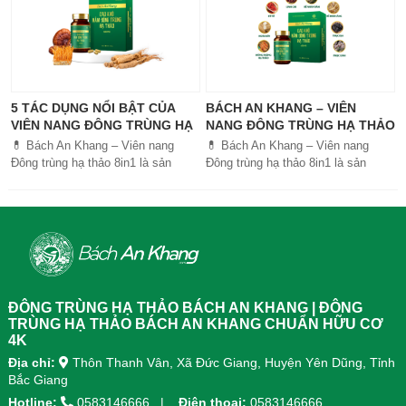
5 TÁC DỤNG NỔI BẬT CỦA
BÁCH AN KHANG – VIÊN
VIÊN NANG ĐÔNG TRÙNG HẠ
NANG ĐÔNG TRÙNG HẠ THẢO
THẢO BÁCH AN KHANG
8IN1: GIẢI PHÁP SỨC KHỎE
💊 Bách An Khang – Viên nang
💊 Bách An Khang – Viên nang
TOÀN DIỆN
Đông trùng hạ thảo 8in1 là sản
Đông trùng hạ thảo 8in1 là sản
phẩm chăm sóc sức khỏe toàn
phẩm chăm sóc sức khỏe toàn
diện, kết hợp 8 dược liệu quý giúp
diện, kết...
tăng đề kháng, bổ khí huyết, hỗ trợ
tiêu hóa, ngủ ngon, giảm mệt mỏi.
Sản phẩm được sản xuất tại nhà
máy đạt chuẩn GMP, sử dụng công
nghệ cao khô đậm đặc gấp 10 lần,
giúp hấp thu nhanh và hiệu quả
ĐÔNG TRÙNG HẠ THẢO BÁCH AN KHANG | ĐÔNG
hơn.
TRÙNG HẠ THẢO BÁCH AN KHANG CHUẨN HỮU CƠ
4K
Địa chỉ:
Thôn Thanh Vân, Xã Đức Giang, Huyện Yên Dũng, Tỉnh
Bắc Giang
Hotline:
0583146666
Điện thoại:
0583146666