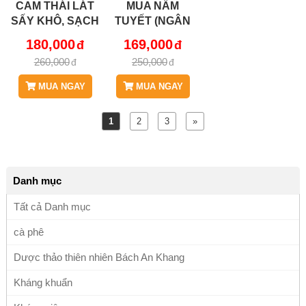
CAM THÁI LÁT
MUA NẤM
SẤY KHÔ, SẠCH
TUYẾT (NGÂN
BÁCH AN
NHĨ) KHÔ BÁCH
180,000
169,000
KHANG THƠM
AN KHANG
260,000
250,000
NGON
BÔNG TO –
DƯỠNG NHAN,
MUA NGAY
MUA NGAY
NẤU CHÈ
1
2
3
»
Danh mục
Tất cả Danh mục
cà phê
Dược thảo thiên nhiên Bách An Khang
Kháng khuẩn