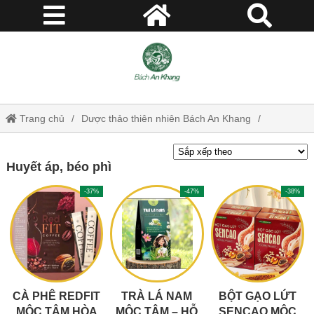
Trang chủ
Dược thảo thiên nhiên Bách An Khang
Huyết áp, béo phì
Huyết áp, béo phì
-37%
-47%
-38%
CÀ PHÊ REDFIT
TRÀ LÁ NAM
BỘT GẠO LỨT
MỘC TÂM HÒA
MỘC TÂM – HỖ
SENCAO MỘC