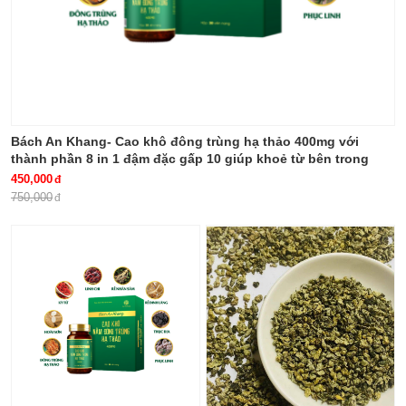
Bách An Khang- Cao khô đông trùng hạ thảo 400mg với
thành phần 8 in 1 đậm đặc gấp 10 giúp khoẻ từ bên trong
bảo vệ gia đình bạn
450,000
750,000