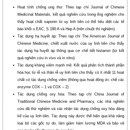
Hoạt tính chống ung thư: Theo tạp chí Journal of Chinese
Medicinal Materials, kết quả nghiên cứu trong ống nghiệm cho
thấy hoạt chất saponin từ uy linh tiên có thể tiêu diệt các tế
bào khối u EAC, S 180 A và Hep A (trên chuột thí nghiệm).
Tác dụng hạ huyết áp: Theo tạp chí The American Journal of
Chinese Medicine, chiết xuất nước của uy linh tiên cho thấy
tác dụng hạ huyết áp thông qua cơ chế tiết histamin (từ kết
quả nghiên cứu in vivo và in vitro).
Tác dụng kháng viêm mạnh mẽ: Kết quả phân tích thành phần
hóa học từ rễ và thân rễ uy linh tiên cho thấy có ít nhất 11 hoạt
chất có tác dụng chống viêm (thông qua hoạt động ức chế các
enzyme COX – 1 và COX – 2) .
Tác dụng chống oxy hóa: Theo tạp chí China Journal of
Traditional Chinese Medicine and Pharmacy, các nhà nghiên
cứu đã thử nghiệm và xác nhận tác dụng chống oxy hóa đáng
kể của uy linh tiên. Tác dụng này được thể hiện qua khả năng
loại bỏ các gốc tự do, làm giảm hàm lượng MDA và bảo vệ