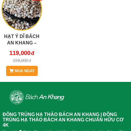
HẠT Ý DĨ BÁCH
AN KHANG –
DINH DƯỠNG
119,000
VÀNG CHO CƠ
159,000
THỂ KHỎE MẠNH
MUA NGAY
ĐÔNG TRÙNG HẠ THẢO BÁCH AN KHANG | ĐÔNG
TRÙNG HẠ THẢO BÁCH AN KHANG CHUẨN HỮU CƠ
4K