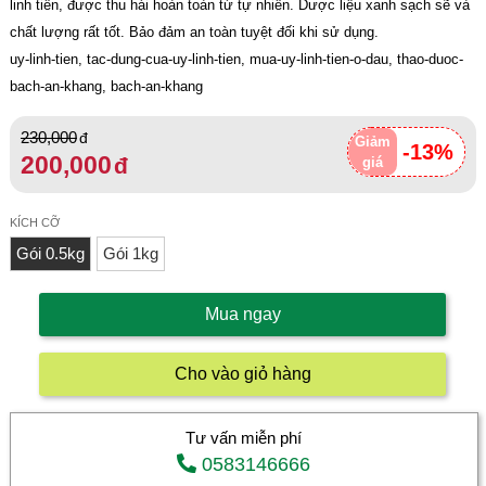
linh tiên, được thu hái hoàn toàn từ tự nhiên. Dược liệu xanh sạch sẽ và
chất lượng rất tốt. Bảo đảm an toàn tuyệt đối khi sử dụng.
uy-linh-tien, tac-dung-cua-uy-linh-tien, mua-uy-linh-tien-o-dau, thao-duoc-
bach-an-khang, bach-an-khang
230,000
Giảm
-13%
200,000
giá
KÍCH CỠ
Gói 0.5kg
Gói 1kg
Mua ngay
Cho vào giỏ hàng
Tư vấn miễn phí
0583146666