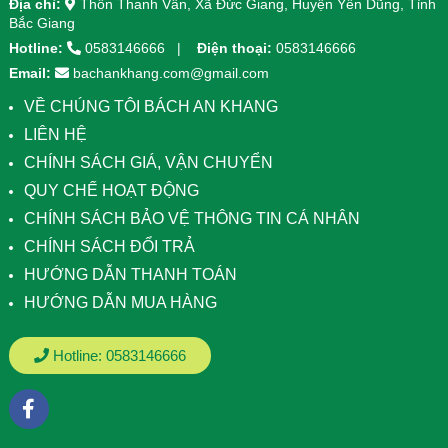
Địa chỉ:
Thôn Thanh Vân, Xã Đức Giang, Huyện Yên Dũng, Tỉnh
Bắc Giang
Hotline:
0583146666
Điện thoại:
0583146666
Email:
bachankhang.com@gmail.com
VỀ CHÚNG TÔI BÁCH AN KHANG
LIÊN HỆ
CHÍNH SÁCH GIÁ, VẬN CHUYỂN
QUY CHẾ HOẠT ĐỘNG
CHÍNH SÁCH BẢO VỆ THÔNG TIN CÁ NHÂN
CHÍNH SÁCH ĐỔI TRẢ
HƯỚNG DẪN THANH TOÁN
HƯỚNG DẪN MUA HÀNG
Hotline:
0583146666