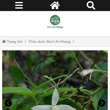
Trang chủ
Thảo dược Bách An Khang
Uy linh tiên (dây ruột gà) - Thảo dược Bách An Khang JD371
uylinhtien