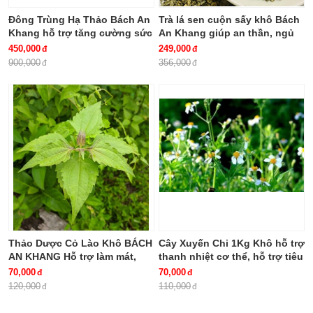
Đông Trùng Hạ Thảo Bách An
Trà lá sen cuộn sấy khô Bách
Khang hỗ trợ tăng cường sức
An Khang giúp an thần, ngủ
khỏe, giảm mệt mỏi (hộp 30
ngon
450,000
249,000
viên)
900,000
356,000
Thảo Dược Cỏ Lào Khô BÁCH
Cây Xuyến Chi 1Kg Khô hỗ trợ
AN KHANG Hỗ trợ làm mát,
thanh nhiệt cơ thể, hỗ trợ tiêu
giảm viêm, hỗ trợ tiêu hóa
hóa BÁCH AN KHANG
70,000
70,000
120,000
110,000