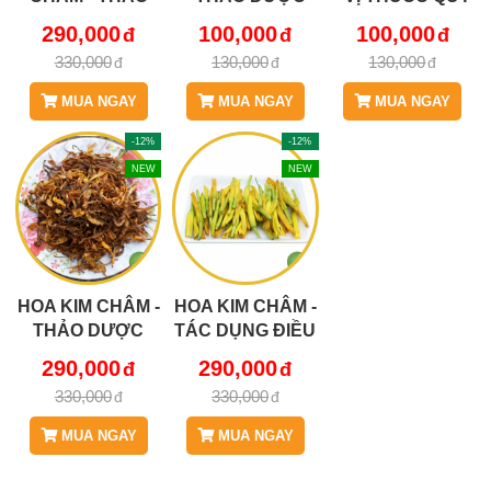
DƯỢC BÁCH AN
BÁCH AN
HỖ TRỢ TRÚNG
290,000
100,000
100,000
KHANG JD122
KHANG JD272
ĐỘC CỰC HAY
330,000
130,000
130,000
HOAKIMCHAM
BACHBIENDAU
JD272
V2
BACHBIENDAU
MUA NGAY
MUA NGAY
MUA NGAY
-12%
-12%
NEW
NEW
HOA KIM CHÂM -
HOA KIM CHÂM -
THẢO DƯỢC
TÁC DỤNG ĐIỀU
BÁCH AN
TRỊ BỆNH TRĨ,
290,000
290,000
KHANG JD122
VIÊM TIẾT NIỆU,
330,000
330,000
HOAKIMCHAM
GIÚP AN
THAI...JD122
MUA NGAY
MUA NGAY
HOAKIMCHAM