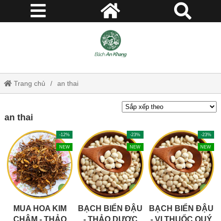
Trang chủ
an thai
an thai
-12%
-23%
-23%
NEW
NEW
NEW
MUA HOA KIM
BẠCH BIỂN ĐẬU
BẠCH BIỂN ĐẬU
CHÂM - THẢO
- THẢO DƯỢC
- VỊ THUỐC QUÝ