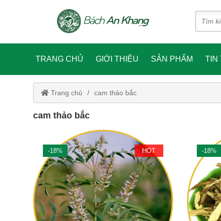
TRANG CHỦ
GIỚI THIỆU
SẢN PHẨM
TIN
Trang chủ
cam thảo bắc
cam thảo bắc
-18%
HOT
-18%