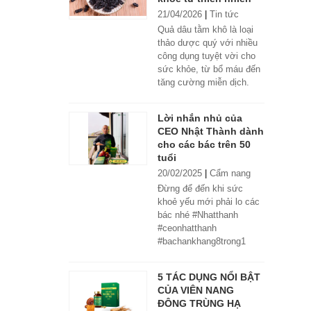
21/04/2026
|
Tin tức
Quả dâu tằm khô là loại
thảo dược quý với nhiều
công dụng tuyệt vời cho
sức khỏe, từ bổ máu đến
tăng cường miễn dịch.
Lời nhắn nhủ của
CEO Nhật Thành dành
cho các bác trên 50
tuổi
20/02/2025
|
Cẩm nang
Đừng để đến khi sức
khoẻ yếu mới phải lo các
bác nhé #Nhatthanh
#ceonhatthanh
#bachankhang8trong1
#bachankhang8in1
#damdacgap10
5 TÁC DỤNG NỔI BẬT
#khoetubentrong
CỦA VIÊN NANG
#nhatthanhbak
ĐÔNG TRÙNG HẠ