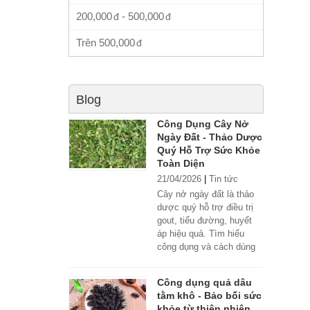
200,000
-
500,000
Trên
500,000
Blog
Công Dụng Cây Nở
Ngày Đất - Thảo Dược
Quý Hỗ Trợ Sức Khỏe
Toàn Diện
21/04/2026
|
Tin tức
Cây nở ngày đất là thảo
dược quý hỗ trợ điều trị
gout, tiểu đường, huyết
áp hiệu quả. Tìm hiểu
công dụng và cách dùng
đúng.
Công dụng quả dâu
tằm khô - Bảo bối sức
khỏe từ thiên nhiên