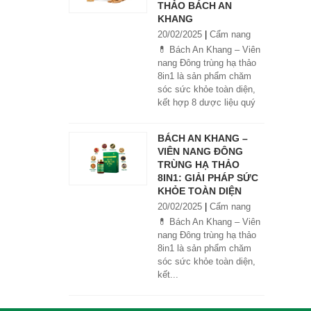
THẢO BÁCH AN
KHANG
20/02/2025
|
Cẩm nang
💊 Bách An Khang – Viên
nang Đông trùng hạ thảo
8in1 là sản phẩm chăm
sóc sức khỏe toàn diện,
kết hợp 8 dược liệu quý
giúp tăng đề kháng, bổ
khí huyết, hỗ trợ tiêu hóa,
BÁCH AN KHANG –
ngủ ngon, giảm mệt mỏi.
VIÊN NANG ĐÔNG
Sản phẩm được sản xuất
TRÙNG HẠ THẢO
tại nhà máy đạt chuẩn
8IN1: GIẢI PHÁP SỨC
GMP, sử dụng công nghệ
KHỎE TOÀN DIỆN
cao khô đậm đặc gấp 10
20/02/2025
|
Cẩm nang
lần, giúp hấp thu nhanh và
hiệu quả hơn.
💊 Bách An Khang – Viên
nang Đông trùng hạ thảo
8in1 là sản phẩm chăm
sóc sức khỏe toàn diện,
kết...