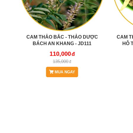
CAM THẢO BẮC - THẢO DƯỢC
CAM T
BÁCH AN KHANG - JD111
HỖ 
110,000
135,000
MUA NGAY