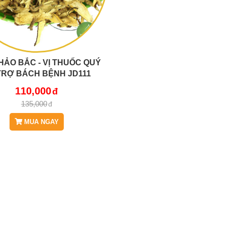
HẢO BẮC - VỊ THUỐC QUÝ
TRỢ BÁCH BỆNH JD111
110,000
135,000
MUA NGAY