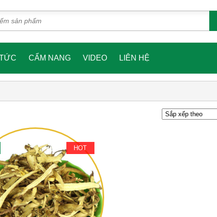
 TỨC
CẨM NANG
VIDEO
LIÊN HỆ
HOT