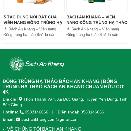
5 TÁC DỤNG NỔI BẬT CỦA
BÁCH AN KHANG – VIÊN
VIÊN NANG ĐÔNG TRÙNG HẠ
NANG ĐÔNG TRÙNG HẠ THẢO
THẢO BÁCH AN KHANG
8IN1: GIẢI PHÁP SỨC KHỎE
💊 Bách An Khang – Viên nang
💊 Bách An Khang – Viên nang
TOÀN DIỆN
Đông trùng hạ thảo 8in1 là sản
Đông trùng hạ thảo 8in1 là sản
phẩm chăm sóc sức khỏe toàn
phẩm chăm sóc sức khỏe toàn
diện, kết hợp 8 dược liệu quý giúp
diện, kết...
tăng đề kháng, bổ khí huyết, hỗ trợ
tiêu hóa, ngủ ngon, giảm mệt mỏi.
Sản phẩm được sản xuất tại nhà
máy đạt chuẩn GMP, sử dụng công
nghệ cao khô đậm đặc gấp 10 lần,
giúp hấp thu nhanh và hiệu quả
ĐÔNG TRÙNG HẠ THẢO BÁCH AN KHANG | ĐÔNG
hơn.
TRÙNG HẠ THẢO BÁCH AN KHANG CHUẨN HỮU CƠ
4K
Địa chỉ:
Thôn Thanh Vân, Xã Đức Giang, Huyện Yên Dũng, Tỉnh
Bắc Giang
Hotline:
0583146666
Điện thoại:
0583146666
Email:
bachankhang.com@gmail.com
VỀ CHÚNG TÔI BÁCH AN KHANG