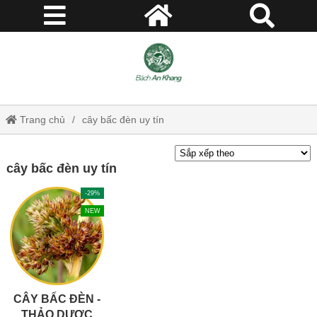
Trang chủ
cây bấc đèn uy tín
cây bấc đèn uy tín
-29%
NEW
CÂY BẤC ĐÈN -
THẢO DƯỢC