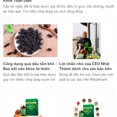
Khỏe Toàn Diện
Cây nở ngày đất là thảo dược quý hỗ trợ điều trị gout, tiểu đường, huyết
áp hiệu quả. Tìm hiểu công dụng và cách dùng đúng.
Công dụng quả dâu tằm khô -
Lời nhắn nhủ của CEO Nhật
Bảo bối sức khỏe từ thiên
Thành dành cho các bác trên
nhiên
50 tuổi
Quả dâu tằm khô là loại thảo dược
Đừng để đến khi sức khoẻ yếu mới
quý với nhiều công dụng tuyệt vời
phải lo các bác nhé #Nhatthanh
cho sức khỏe, từ bổ máu đến tăng
#ceonhatthanh
cường miễn dịch.
#bachankhang8trong1
#bachankhang8in1 #damdacgap10
#khoetubentrong #nhatthanhbak