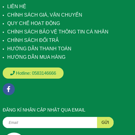
LIÊN HỆ
CHÍNH SÁCH GIÁ, VẬN CHUYỂN
QUY CHẾ HOẠT ĐỘNG
CHÍNH SÁCH BẢO VỆ THÔNG TIN CÁ NHÂN
CHÍNH SÁCH ĐỔI TRẢ
HƯỚNG DẪN THANH TOÁN
HƯỚNG DẪN MUA HÀNG
Hotline:
0583146666
ÐĂNG KÍ NHẬN CẬP NHẬT QUA EMAIL
GỬI