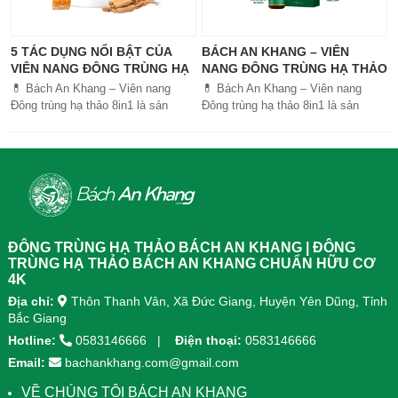
5 TÁC DỤNG NỔI BẬT CỦA
BÁCH AN KHANG – VIÊN
VIÊN NANG ĐÔNG TRÙNG HẠ
NANG ĐÔNG TRÙNG HẠ THẢO
THẢO BÁCH AN KHANG
8IN1: GIẢI PHÁP SỨC KHỎE
💊 Bách An Khang – Viên nang
💊 Bách An Khang – Viên nang
TOÀN DIỆN
Đông trùng hạ thảo 8in1 là sản
Đông trùng hạ thảo 8in1 là sản
phẩm chăm sóc sức khỏe toàn
phẩm chăm sóc sức khỏe toàn
diện, kết hợp 8 dược liệu quý giúp
diện, kết...
tăng đề kháng, bổ khí huyết, hỗ trợ
tiêu hóa, ngủ ngon, giảm mệt mỏi.
Sản phẩm được sản xuất tại nhà
máy đạt chuẩn GMP, sử dụng công
nghệ cao khô đậm đặc gấp 10 lần,
giúp hấp thu nhanh và hiệu quả
ĐÔNG TRÙNG HẠ THẢO BÁCH AN KHANG | ĐÔNG
hơn.
TRÙNG HẠ THẢO BÁCH AN KHANG CHUẨN HỮU CƠ
4K
Địa chỉ:
Thôn Thanh Vân, Xã Đức Giang, Huyện Yên Dũng, Tỉnh
Bắc Giang
Hotline:
0583146666
Điện thoại:
0583146666
Email:
bachankhang.com@gmail.com
VỀ CHÚNG TÔI BÁCH AN KHANG