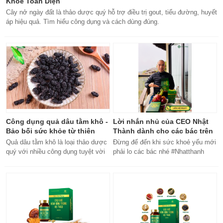
Khỏe Toàn Diện
Cây nở ngày đất là thảo dược quý hỗ trợ điều trị gout, tiểu đường, huyết
áp hiệu quả. Tìm hiểu công dụng và cách dùng đúng.
Công dụng quả dâu tằm khô -
Lời nhắn nhủ của CEO Nhật
Bảo bối sức khỏe từ thiên
Thành dành cho các bác trên
nhiên
50 tuổi
Quả dâu tằm khô là loại thảo dược
Đừng để đến khi sức khoẻ yếu mới
quý với nhiều công dụng tuyệt vời
phải lo các bác nhé #Nhatthanh
cho sức khỏe, từ bổ máu đến tăng
#ceonhatthanh
cường miễn dịch.
#bachankhang8trong1
#bachankhang8in1 #damdacgap10
#khoetubentrong #nhatthanhbak