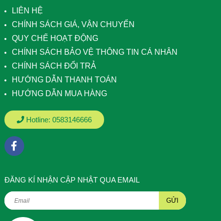
LIÊN HỆ
CHÍNH SÁCH GIÁ, VẬN CHUYỂN
QUY CHẾ HOẠT ĐỘNG
CHÍNH SÁCH BẢO VỆ THÔNG TIN CÁ NHÂN
CHÍNH SÁCH ĐỔI TRẢ
HƯỚNG DẪN THANH TOÁN
HƯỚNG DẪN MUA HÀNG
Hotline:
0583146666
ÐĂNG KÍ NHẬN CẬP NHẬT QUA EMAIL
GỬI