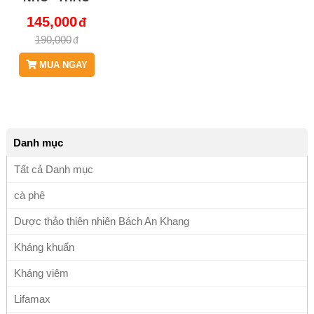
DƯỢC BÁCH AN
145,000
KHANG JD553
190,000
MUA NGAY
Danh mục
Tất cả Danh mục
cà phê
Dược thảo thiên nhiên Bách An Khang
Kháng khuẩn
Kháng viêm
Lifamax