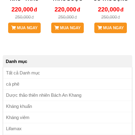
DƯỢC BÁCH AN
BÁCH AN
THANH NHIỆT,
220,000
220,000
220,000
KHANG JD204
KHANG - JD204
GIẢI ĐỘC, TRẤN
250,000
250,000
250,000
TAMSENKHO V2
TAMSENKHO
TÂM KINH, HỖ
TRỢ VÀ DUY TRÌ
MUA NGAY
MUA NGAY
MUA NGAY
GIẤC NGỦ JD204
TAMSENKHO
Danh mục
Tất cả Danh mục
cà phê
Dược thảo thiên nhiên Bách An Khang
Kháng khuẩn
Kháng viêm
Lifamax