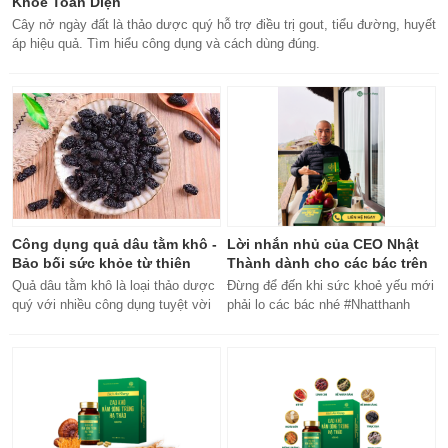
Khỏe Toàn Diện
Cây nở ngày đất là thảo dược quý hỗ trợ điều trị gout, tiểu đường, huyết
áp hiệu quả. Tìm hiểu công dụng và cách dùng đúng.
Công dụng quả dâu tằm khô -
Lời nhắn nhủ của CEO Nhật
Bảo bối sức khỏe từ thiên
Thành dành cho các bác trên
nhiên
50 tuổi
Quả dâu tằm khô là loại thảo dược
Đừng để đến khi sức khoẻ yếu mới
quý với nhiều công dụng tuyệt vời
phải lo các bác nhé #Nhatthanh
cho sức khỏe, từ bổ máu đến tăng
#ceonhatthanh
cường miễn dịch.
#bachankhang8trong1
#bachankhang8in1 #damdacgap10
#khoetubentrong #nhatthanhbak