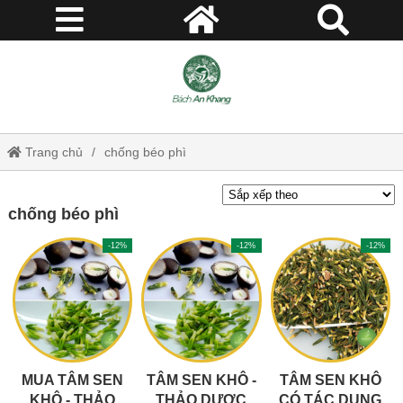
Trang chủ
chống béo phì
chống béo phì
-12%
-12%
-12%
MUA TÂM SEN
TÂM SEN KHÔ -
TÂM SEN KHÔ
KHÔ - THẢO
THẢO DƯỢC
CÓ TÁC DỤNG