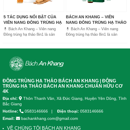
5 TÁC DỤNG NỔI BẬT CỦA
BÁCH AN KHANG – VIÊN
VIÊN NANG ĐÔNG TRÙNG HẠ
NANG ĐÔNG TRÙNG HẠ THẢO
THẢO BÁCH AN KHANG
8IN1: GIẢI PHÁP SỨC KHỎE
💊 Bách An Khang – Viên nang
💊 Bách An Khang – Viên nang
TOÀN DIỆN
Đông trùng hạ thảo 8in1 là sản
Đông trùng hạ thảo 8in1 là sản
phẩm chăm sóc sức khỏe toàn
phẩm chăm sóc sức khỏe toàn
diện, kết hợp 8 dược liệu quý giúp
diện, kết...
tăng đề kháng, bổ khí huyết, hỗ trợ
tiêu hóa, ngủ ngon, giảm mệt mỏi.
Sản phẩm được sản xuất tại nhà
máy đạt chuẩn GMP, sử dụng công
nghệ cao khô đậm đặc gấp 10 lần,
giúp hấp thu nhanh và hiệu quả
ĐÔNG TRÙNG HẠ THẢO BÁCH AN KHANG | ĐÔNG
hơn.
TRÙNG HẠ THẢO BÁCH AN KHANG CHUẨN HỮU CƠ
4K
Địa chỉ:
Thôn Thanh Vân, Xã Đức Giang, Huyện Yên Dũng, Tỉnh
Bắc Giang
Hotline:
0583146666
Điện thoại:
0583146666
Email:
bachankhang.com@gmail.com
VỀ CHÚNG TÔI BÁCH AN KHANG