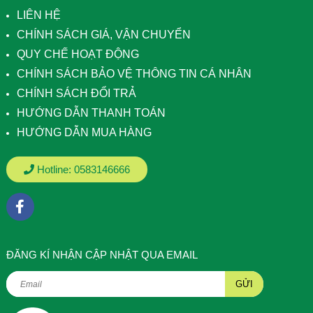
LIÊN HỆ
CHÍNH SÁCH GIÁ, VẬN CHUYỂN
QUY CHẾ HOẠT ĐỘNG
CHÍNH SÁCH BẢO VỆ THÔNG TIN CÁ NHÂN
CHÍNH SÁCH ĐỔI TRẢ
HƯỚNG DẪN THANH TOÁN
HƯỚNG DẪN MUA HÀNG
Hotline:
0583146666
ÐĂNG KÍ NHẬN CẬP NHẬT QUA EMAIL
GỬI