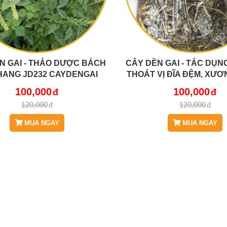
N GAI - THẢO DƯỢC BÁCH
CÂY DỀN GAI - TÁC DỤN
HANG JD232 CAYDENGAI
THOÁT VỊ ĐĨA ĐỆM, XƯ
HIỆU QUẢ JD232 CAY
100,000
100,000
120,000
120,000
MUA NGAY
MUA NGAY