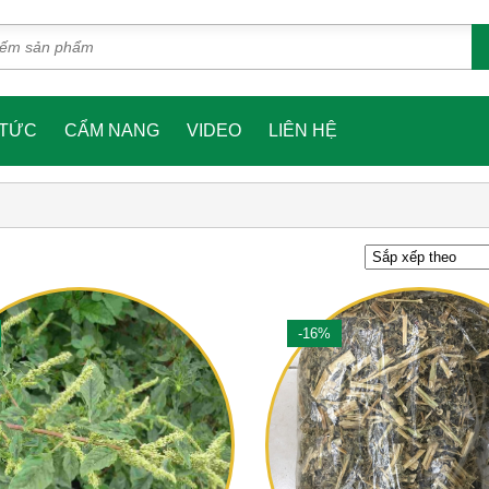
 TỨC
CẨM NANG
VIDEO
LIÊN HỆ
-16%