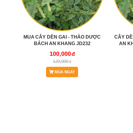
MUA CÂY DỀN GAI - THẢO DƯỢC
CÂY DỀ
BÁCH AN KHANG JD232
AN K
CAYDENGAI V2
100,000
120,000
MUA NGAY