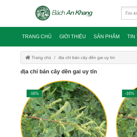
TRANG CHỦ
GIỚI THIỆU
SẢN PHẨM
TIN
Trang chủ
địa chỉ bán cây dền gai uy tín
địa chỉ bán cây dền gai uy tín
-16%
-16%