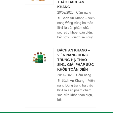
THẢO BÁCH AN
KHANG
20/02/2025
|
Cẩm nang
💊 Bách An Khang – Viên
nang Đông trùng hạ thảo
8in1 là sản phẩm chăm
sóc sức khỏe toàn diện,
kết hợp 8 dược liệu quý
giúp tăng đề kháng, bổ
khí huyết, hỗ trợ tiêu hóa,
BÁCH AN KHANG –
ngủ ngon, giảm mệt mỏi.
VIÊN NANG ĐÔNG
Sản phẩm được sản xuất
TRÙNG HẠ THẢO
tại nhà máy đạt chuẩn
8IN1: GIẢI PHÁP SỨC
GMP, sử dụng công nghệ
KHỎE TOÀN DIỆN
cao khô đậm đặc gấp 10
20/02/2025
|
Cẩm nang
lần, giúp hấp thu nhanh và
hiệu quả hơn.
💊 Bách An Khang – Viên
nang Đông trùng hạ thảo
8in1 là sản phẩm chăm
sóc sức khỏe toàn diện,
kết...