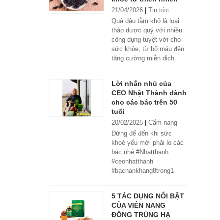
21/04/2026
|
Tin tức
Quả dâu tằm khô là loại
thảo dược quý với nhiều
công dụng tuyệt vời cho
sức khỏe, từ bổ máu đến
tăng cường miễn dịch.
Lời nhắn nhủ của
CEO Nhật Thành dành
cho các bác trên 50
tuổi
20/02/2025
|
Cẩm nang
Đừng để đến khi sức
khoẻ yếu mới phải lo các
bác nhé #Nhatthanh
#ceonhatthanh
#bachankhang8trong1
#bachankhang8in1
#damdacgap10
5 TÁC DỤNG NỔI BẬT
#khoetubentrong
CỦA VIÊN NANG
#nhatthanhbak
ĐÔNG TRÙNG HẠ