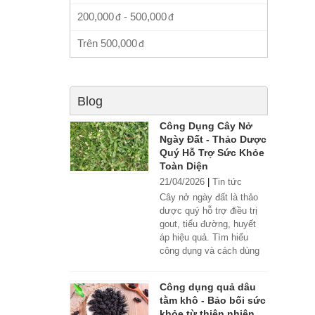
200,000
-
500,000
Trên
500,000
Blog
Công Dụng Cây Nở
Ngày Đất - Thảo Dược
Quý Hỗ Trợ Sức Khỏe
Toàn Diện
21/04/2026
|
Tin tức
Cây nở ngày đất là thảo
dược quý hỗ trợ điều trị
gout, tiểu đường, huyết
áp hiệu quả. Tìm hiểu
công dụng và cách dùng
đúng.
Công dụng quả dâu
tằm khô - Bảo bối sức
khỏe từ thiên nhiên