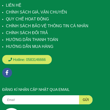
LIÊN HỆ
CHÍNH SÁCH GIÁ, VẬN CHUYỂN
QUY CHẾ HOẠT ĐỘNG
CHÍNH SÁCH BẢO VỆ THÔNG TIN CÁ NHÂN
CHÍNH SÁCH ĐỔI TRẢ
HƯỚNG DẪN THANH TOÁN
HƯỚNG DẪN MUA HÀNG
Hotline:
0583146666
ÐĂNG KÍ NHẬN CẬP NHẬT QUA EMAIL
GỬI