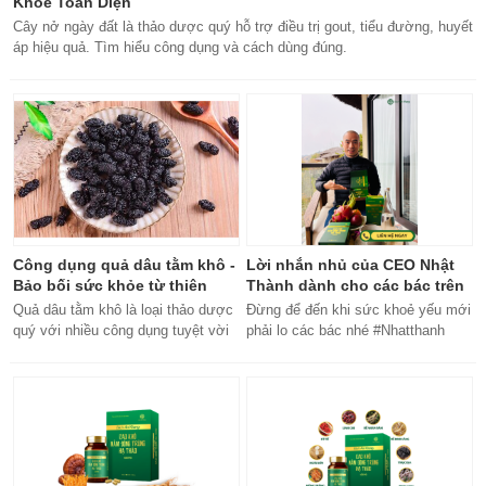
Khỏe Toàn Diện
Cây nở ngày đất là thảo dược quý hỗ trợ điều trị gout, tiểu đường, huyết
áp hiệu quả. Tìm hiểu công dụng và cách dùng đúng.
Công dụng quả dâu tằm khô -
Lời nhắn nhủ của CEO Nhật
Bảo bối sức khỏe từ thiên
Thành dành cho các bác trên
nhiên
50 tuổi
Quả dâu tằm khô là loại thảo dược
Đừng để đến khi sức khoẻ yếu mới
quý với nhiều công dụng tuyệt vời
phải lo các bác nhé #Nhatthanh
cho sức khỏe, từ bổ máu đến tăng
#ceonhatthanh
cường miễn dịch.
#bachankhang8trong1
#bachankhang8in1 #damdacgap10
#khoetubentrong #nhatthanhbak