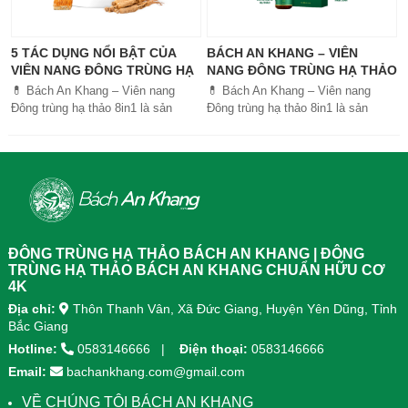
5 TÁC DỤNG NỔI BẬT CỦA
BÁCH AN KHANG – VIÊN
VIÊN NANG ĐÔNG TRÙNG HẠ
NANG ĐÔNG TRÙNG HẠ THẢO
THẢO BÁCH AN KHANG
8IN1: GIẢI PHÁP SỨC KHỎE
💊 Bách An Khang – Viên nang
💊 Bách An Khang – Viên nang
TOÀN DIỆN
Đông trùng hạ thảo 8in1 là sản
Đông trùng hạ thảo 8in1 là sản
phẩm chăm sóc sức khỏe toàn
phẩm chăm sóc sức khỏe toàn
diện, kết hợp 8 dược liệu quý giúp
diện, kết...
tăng đề kháng, bổ khí huyết, hỗ trợ
tiêu hóa, ngủ ngon, giảm mệt mỏi.
Sản phẩm được sản xuất tại nhà
máy đạt chuẩn GMP, sử dụng công
nghệ cao khô đậm đặc gấp 10 lần,
giúp hấp thu nhanh và hiệu quả
ĐÔNG TRÙNG HẠ THẢO BÁCH AN KHANG | ĐÔNG
hơn.
TRÙNG HẠ THẢO BÁCH AN KHANG CHUẨN HỮU CƠ
4K
Địa chỉ:
Thôn Thanh Vân, Xã Đức Giang, Huyện Yên Dũng, Tỉnh
Bắc Giang
Hotline:
0583146666
Điện thoại:
0583146666
Email:
bachankhang.com@gmail.com
VỀ CHÚNG TÔI BÁCH AN KHANG