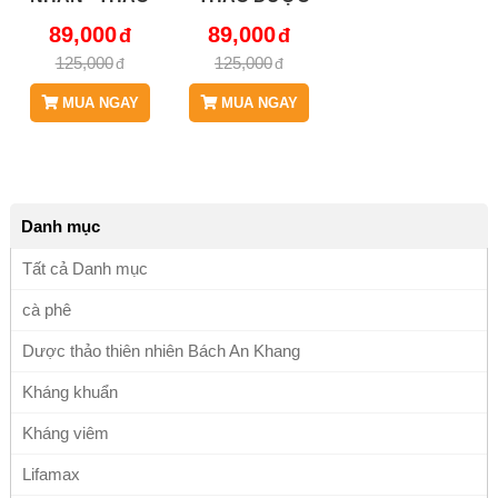
DƯỢC BÁCH AN
BÁCH AN
89,000
89,000
KHANG - JD010
KHANG - JD010
125,000
125,000
CAYMATNHAN
CAYMATNHAN
V2
MUA NGAY
MUA NGAY
Danh mục
Tất cả Danh mục
cà phê
Dược thảo thiên nhiên Bách An Khang
Kháng khuẩn
Kháng viêm
Lifamax