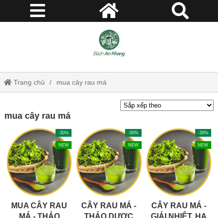
Trang chủ
mua cây rau má
mua cây rau má
-30%
-30%
-30%
NEW
NEW
NEW
MUA CÂY RAU
CÂY RAU MÁ -
CÂY RAU MÁ -
MÁ - THẢO
THẢO DƯỢC
GIẢI NHIỆT, HẠ