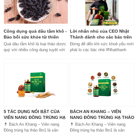
Công dụng quả dâu tằm khô -
Lời nhắn nhủ của CEO Nhật
Bảo bối sức khỏe từ thiên
Thành dành cho các bác trên
nhiên
50 tuổi
Quả dâu tằm khô là loại thảo dược
Đừng để đến khi sức khoẻ yếu mới
quý với nhiều công dụng tuyệt vời
phải lo các bác nhé #Nhatthanh
cho sức khỏe, từ bổ máu đến tăng
#ceonhatthanh
cường miễn dịch.
#bachankhang8trong1
#bachankhang8in1 #damdacgap10
#khoetubentrong #nhatthanhbak
5 TÁC DỤNG NỔI BẬT CỦA
BÁCH AN KHANG – VIÊN
VIÊN NANG ĐÔNG TRÙNG HẠ
NANG ĐÔNG TRÙNG HẠ THẢO
THẢO BÁCH AN KHANG
8IN1: GIẢI PHÁP SỨC KHỎE
💊 Bách An Khang – Viên nang
💊 Bách An Khang – Viên nang
TOÀN DIỆN
Đông trùng hạ thảo 8in1 là sản
Đông trùng hạ thảo 8in1 là sản
phẩm chăm sóc sức khỏe toàn
phẩm chăm sóc sức khỏe toàn