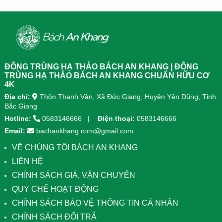
diện, kết hợp 8 dược liệu quý giúp
diện, kết...
tăng đề kháng, bổ khí huyết, hỗ trợ
tiêu hóa, ngủ ngon, giảm mệt mỏi.
Sản phẩm được sản xuất tại nhà
máy đạt chuẩn GMP, sử dụng công
nghệ cao khô đậm đặc gấp 10 lần,
giúp hấp thu nhanh và hiệu quả
ĐÔNG TRÙNG HẠ THẢO BÁCH AN KHANG | ĐÔNG
hơn.
TRÙNG HẠ THẢO BÁCH AN KHANG CHUẨN HỮU CƠ
4K
Địa chỉ:
Thôn Thanh Vân, Xã Đức Giang, Huyện Yên Dũng, Tỉnh
Bắc Giang
Hotline:
0583146666
Điện thoại:
0583146666
Email:
bachankhang.com@gmail.com
VỀ CHÚNG TÔI BÁCH AN KHANG
LIÊN HỆ
CHÍNH SÁCH GIÁ, VẬN CHUYỂN
QUY CHẾ HOẠT ĐỘNG
CHÍNH SÁCH BẢO VỆ THÔNG TIN CÁ NHÂN
CHÍNH SÁCH ĐỔI TRẢ