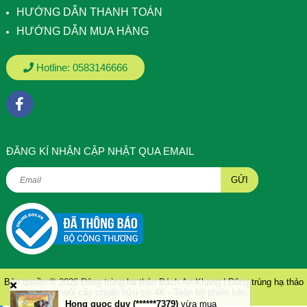
HƯỚNG DẪN THANH TOÁN
HƯỚNG DẪN MUA HÀNG
Hotline:
0583146666
ÐĂNG KÍ NHẬN CẬP NHẬT QUA EMAIL
GỬI
Bản quyền © 2026
Đông trùng hạ thảo Bách An Khang | Đông trùng hạ thảo
nuôi cấy chuẩn hữu cơ 4K
- Toàn bộ phiên bản.
Hong quoc duy (******7379)
vừa mua