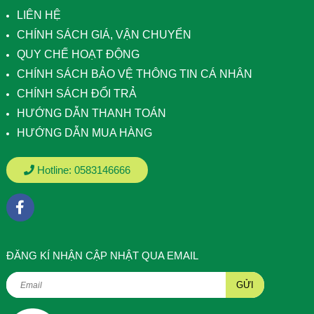
LIÊN HỆ
CHÍNH SÁCH GIÁ, VẬN CHUYỂN
QUY CHẾ HOẠT ĐỘNG
CHÍNH SÁCH BẢO VỆ THÔNG TIN CÁ NHÂN
CHÍNH SÁCH ĐỔI TRẢ
HƯỚNG DẪN THANH TOÁN
HƯỚNG DẪN MUA HÀNG
Hotline:
0583146666
ÐĂNG KÍ NHẬN CẬP NHẬT QUA EMAIL
GỬI