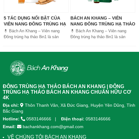
5 TÁC DỤNG NỔI BẬT CỦA
BÁCH AN KHANG – VIÊN
VIÊN NANG ĐÔNG TRÙNG HẠ
NANG ĐÔNG TRÙNG HẠ THẢO
THẢO BÁCH AN KHANG
8IN1: GIẢI PHÁP SỨC KHỎE
💊 Bách An Khang – Viên nang
💊 Bách An Khang – Viên nang
TOÀN DIỆN
Đông trùng hạ thảo 8in1 là sản
Đông trùng hạ thảo 8in1 là sản
phẩm chăm sóc sức khỏe toàn
phẩm chăm sóc sức khỏe toàn
diện, kết hợp 8 dược liệu quý giúp
diện, kết...
tăng đề kháng, bổ khí huyết, hỗ trợ
tiêu hóa, ngủ ngon, giảm mệt mỏi.
Sản phẩm được sản xuất tại nhà
máy đạt chuẩn GMP, sử dụng công
nghệ cao khô đậm đặc gấp 10 lần,
giúp hấp thu nhanh và hiệu quả
ĐÔNG TRÙNG HẠ THẢO BÁCH AN KHANG | ĐÔNG
hơn.
TRÙNG HẠ THẢO BÁCH AN KHANG CHUẨN HỮU CƠ
4K
Địa chỉ:
Thôn Thanh Vân, Xã Đức Giang, Huyện Yên Dũng, Tỉnh
Bắc Giang
Hotline:
0583146666
Điện thoại:
0583146666
Email:
bachankhang.com@gmail.com
VỀ CHÚNG TÔI BÁCH AN KHANG