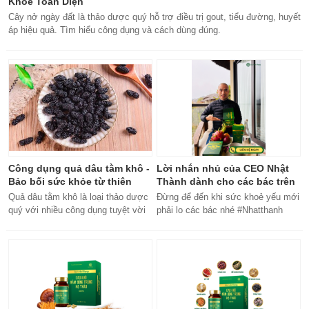
Khỏe Toàn Diện
Cây nở ngày đất là thảo dược quý hỗ trợ điều trị gout, tiểu đường, huyết
áp hiệu quả. Tìm hiểu công dụng và cách dùng đúng.
Công dụng quả dâu tằm khô -
Lời nhắn nhủ của CEO Nhật
Bảo bối sức khỏe từ thiên
Thành dành cho các bác trên
nhiên
50 tuổi
Quả dâu tằm khô là loại thảo dược
Đừng để đến khi sức khoẻ yếu mới
quý với nhiều công dụng tuyệt vời
phải lo các bác nhé #Nhatthanh
cho sức khỏe, từ bổ máu đến tăng
#ceonhatthanh
cường miễn dịch.
#bachankhang8trong1
#bachankhang8in1 #damdacgap10
#khoetubentrong #nhatthanhbak